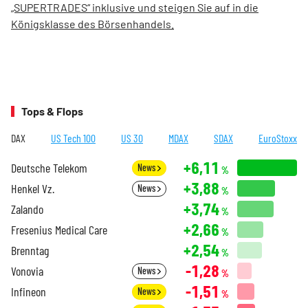
„SUPERTRADES“ inklusive und steigen Sie auf in die
Königsklasse des Börsenhandels.
Tops & Flops
DAX
US Tech 100
US 30
MDAX
SDAX
EuroStoxx
+6,11
Deutsche Telekom
News
%
+3,88
Henkel Vz.
News
%
+3,74
Zalando
%
+2,66
Fresenius Medical Care
%
+2,54
Brenntag
%
-1,28
Vonovia
News
%
-1,51
Infineon
News
%