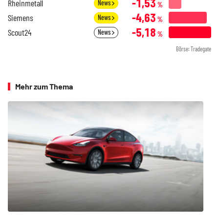
-1,53
Rheinmetall
News
%
-4,63
Siemens
News
%
-5,18
Scout24
News
%
Börse: Tradegate
Mehr zum Thema