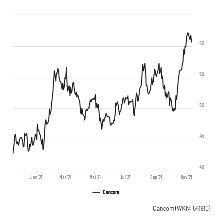
60
55
50
45
40
Jan '21
Mär '21
Mai '21
Jul '21
Sep '21
Nov '21
Cancom
Cancom
(WKN: 541910)