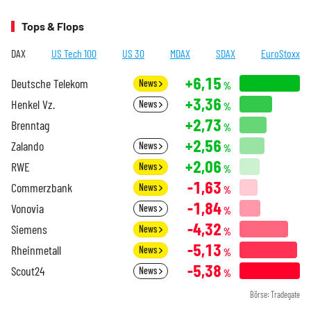
Tops & Flops
DAX
US Tech 100
US 30
MDAX
SDAX
EuroStoxx
+6,15
Deutsche Telekom
News
%
+3,36
Henkel Vz.
News
%
+2,73
Brenntag
%
+2,56
Zalando
News
%
+2,06
RWE
News
%
-1,63
Commerzbank
News
%
-1,84
Vonovia
News
%
-4,32
Siemens
News
%
-5,13
Rheinmetall
News
%
-5,38
Scout24
News
%
Börse: Tradegate