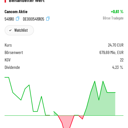
Behandelter Wert
Cancom Aktie
+0,61
%
541910
DE0005419105
Börse:
Tradegate
Watchlist
Kurs
24,70
EUR
Börsenwert
679,69 Mio. EUR
KGV
22
Dividende
4,23 %