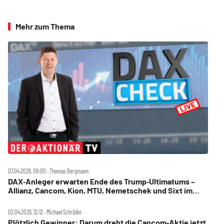
Mehr zum Thema
07.04.2026, 09:00 ‧ Thomas Bergmann
DAX‑Anleger erwarten Ende des Trump‑Ultimatums –
Allianz, Cancom, Kion, MTU, Nemetschek und Sixt im
Check
02.04.2026, 12:12 ‧ Michael Schröder
Plötzlich Gewinner: Darum dreht die Cancom‑Aktie jetzt