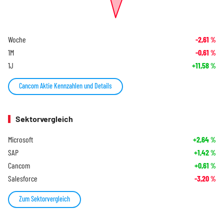
Woche
-2,61
%
1M
-0,61
%
1J
+11,58
%
Cancom Aktie Kennzahlen und Details
Sektorvergleich
Microsoft
+2,64
%
SAP
+1,42
%
Cancom
+0,61
%
Salesforce
-3,20
%
Zum Sektorvergleich