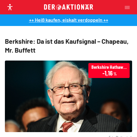
++ Heiß kaufen, eiskalt verdoppeln ++
Berkshire: Da ist das Kaufsignal – Chapeau,
Mr. Buffett
Berkshire Hathaway
-1,16
%