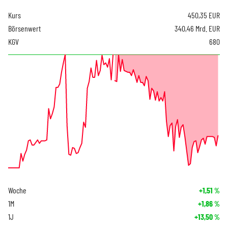
Kurs
450,35
EUR
Börsenwert
340,46 Mrd. EUR
KGV
680
Woche
+1,51
%
1M
+1,86
%
1J
+13,50
%