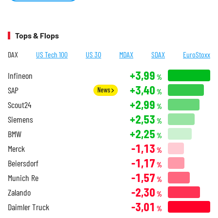
Tops & Flops
DAX
US Tech 100
US 30
MDAX
SDAX
EuroStoxx
+3,99
Infineon
%
+3,40
SAP
News
%
+2,99
Scout24
%
+2,53
Siemens
%
+2,25
BMW
%
-1,13
Merck
%
-1,17
Beiersdorf
%
-1,57
Munich Re
%
-2,30
Zalando
%
-3,01
Daimler Truck
%