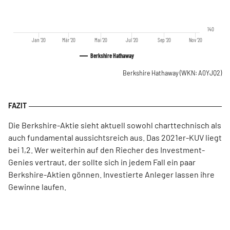
140
Jan '20
Mär '20
Mai '20
Jul '20
Sep '20
Nov '20
Berkshire Hathaway
Berkshire Hathaway
(WKN: A0YJQ2)
Die Berkshire-Aktie sieht aktuell sowohl charttechnisch als
auch fundamental aussichtsreich aus. Das 2021er-KUV liegt
bei 1,2. Wer weiterhin auf den Riecher des Investment-
Genies vertraut, der sollte sich in jedem Fall ein paar
Berkshire-Aktien gönnen. Investierte Anleger lassen ihre
Gewinne laufen.