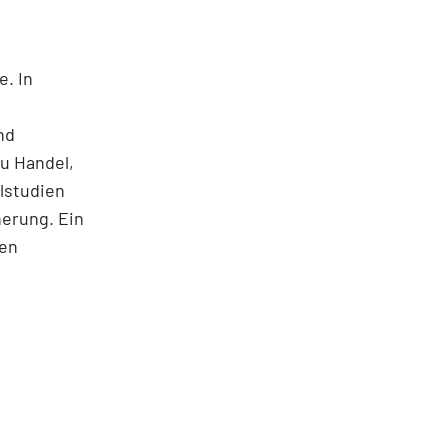
e. In
nd
u Handel,
lstudien
herung. Ein
nen