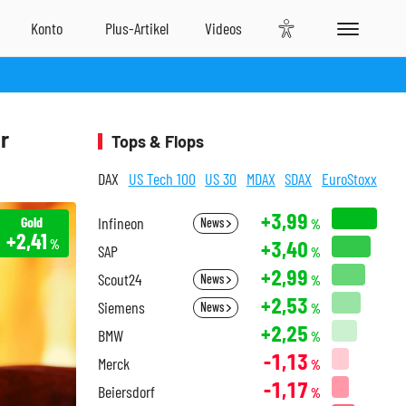
r
Tops & Flops
DAX
US Tech 100
US 30
MDAX
SDAX
EuroStoxx
+3,99
Gold
Infineon
News
%
+2,41
+3,40
%
SAP
%
+2,99
Scout24
News
%
+2,53
Siemens
News
%
+2,25
BMW
%
-1,13
Merck
%
-1,17
Beiersdorf
%