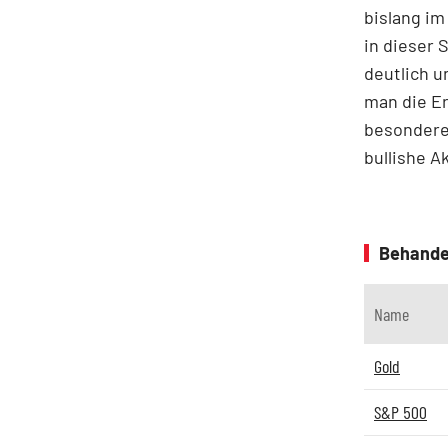
bislang im
in dieser 
deutlich u
man die Er
besondere
bullishe A
Behande
Name
Gold
S&P 500