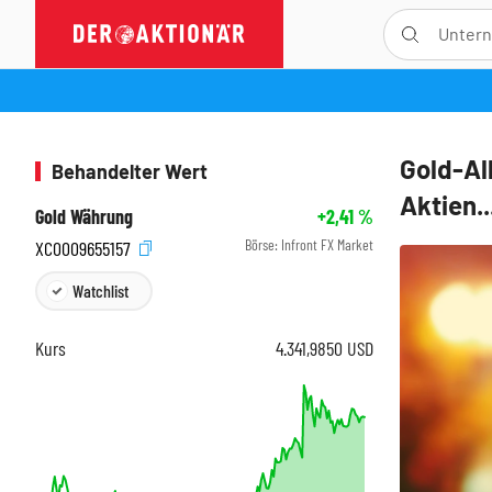
Gold-All
Behandelter Wert
Aktien..
Gold Währung
+2,41
%
Börse:
Infront FX Market
XC0009655157
Watchlist
Kurs
4.341,9850
USD