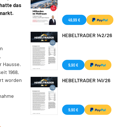
hatte das
markt.
49,99 €
HEBELTRADER 142/26
en
.
r Hausse.
9,90 €
eit 1968,
ert worden
HEBELTRADER 141/26
snahme
9,90 €