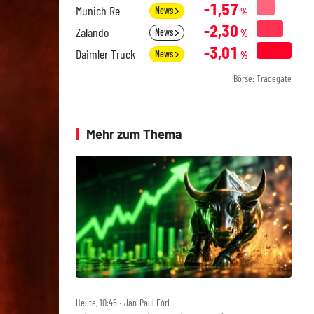
-1,57
Munich Re
News
%
-2,30
Zalando
News
%
-3,01
Daimler Truck
News
%
Börse: Tradegate
Mehr zum Thema
Heute, 10:45 ‧ Jan-Paul Fóri