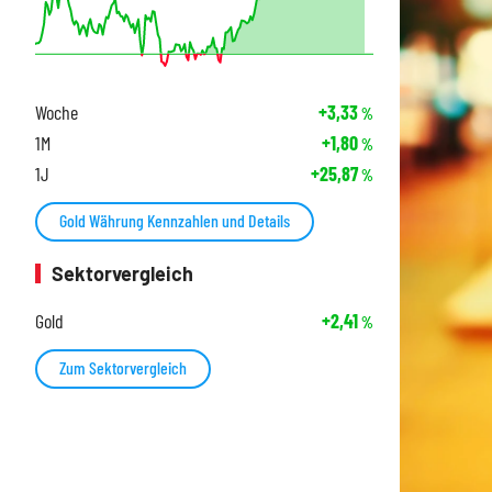
Woche
+3,33
%
1M
+1,80
%
1J
+25,87
%
Gold Währung Kennzahlen und Details
Sektorvergleich
Gold
+2,41
%
Zum Sektorvergleich