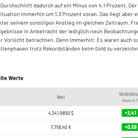
 Durchschnitt dadurch auf ein Minus von 4,1 Prozent. De
Situation immerhin um 1,3 Prozent voran. Das liegt aber e
nter seinem sonstigen Anstieg im gleichen Zeitraum. Fr
gebnisse in Anbetracht der lediglich neun Beobachtung
r Vorsicht betrachten. Denn immerhin: Es waren auch s
ktienphasen trotz Rekordständen beim Gold zu verzeich
lte Werte
Veränder
Wert
Heute in 
4.341,9850
$
+2,41
7.756,40
€
+0,59