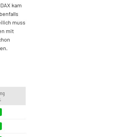
r DAX kam
benfalls
eilich muss
en mit
chon
nen.
ung
%