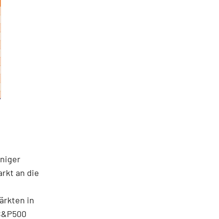
eniger
arkt an die
ärkten in
 S&P500