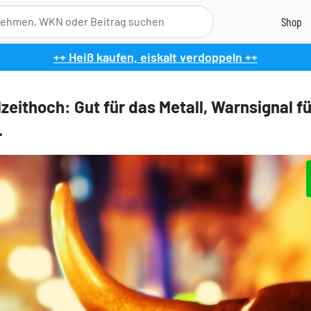
++ Heiß kaufen, eiskalt verdoppeln ++
zeithoch: Gut für das Metall, Warnsignal fü
.