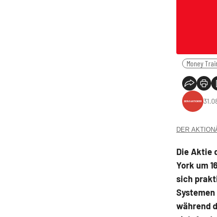
Money Trai
31.0
DER AKTIONÄR
Die Aktie 
York um 16
sich prakt
Systemen 
während di