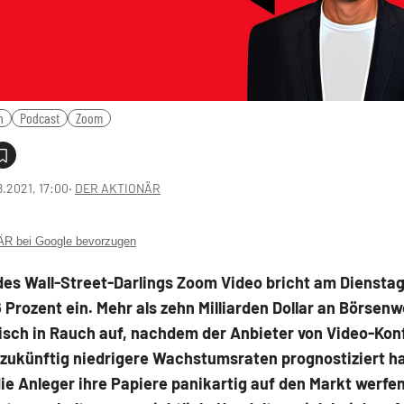
n
Podcast
Zoom
8.2021, 17:00
‧
DER AKTIONÄR
 bei Google bevorzugen
des Wall-Street-Darlings Zoom Video bricht am Diensta
 Prozent ein. Mehr als zehn Milliarden Dollar an Börsenw
isch in Rauch auf, nachdem der Anbieter von Video-Kon
zukünftig niedrigere Wachstumsraten prognostiziert ha
e Anleger ihre Papiere panikartig auf den Markt werfe