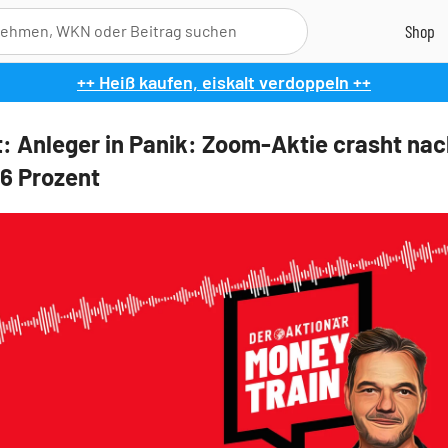
++ Heiß kaufen, eiskalt verdoppeln ++
: Anleger in Panik: Zoom-Aktie crasht nac
16 Prozent