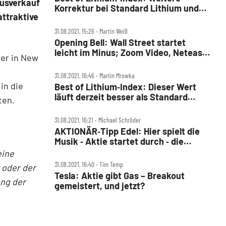
Ausverkauf
Korrektur bei Standard Lithium und
attraktive
Co?
31.08.2021, 15:26 ‧ Martin Weiß
Opening Bell: Wall Street startet
leicht im Minus; Zoom Video, Netease,
der in New
Robinhood, Paypal, Virgin Galactic,
Moderna, Iron Mountain
31.08.2021, 16:46 ‧ Martin Mrowka
in die
Best of Lithium‑Index: Dieser Wert
läuft derzeit besser als Standard
ten.
Lithium
31.08.2021, 16:21 ‧ Michael Schröder
AKTIONÄR‑Tipp Edel: Hier spielt die
Musik ‑ Aktie startet durch ‑ die
Hintergründe!
eine
31.08.2021, 16:40 ‧ Tim Temp
 oder der
Tesla: Aktie gibt Gas – Breakout
ung der
gemeistert, und jetzt?