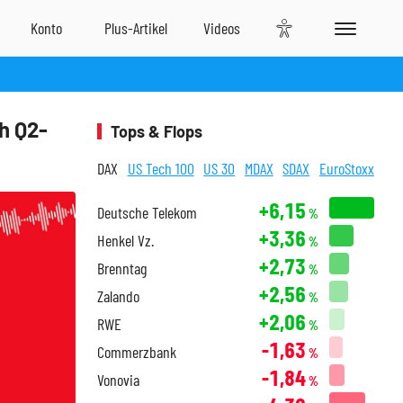
h Q2-
Tops & Flops
DAX
US Tech 100
US 30
MDAX
SDAX
EuroStoxx
+6,15
Deutsche Telekom
%
+3,36
Henkel Vz.
%
+2,73
Brenntag
%
+2,56
Zalando
%
+2,06
RWE
%
-1,63
Commerzbank
%
-1,84
Vonovia
%