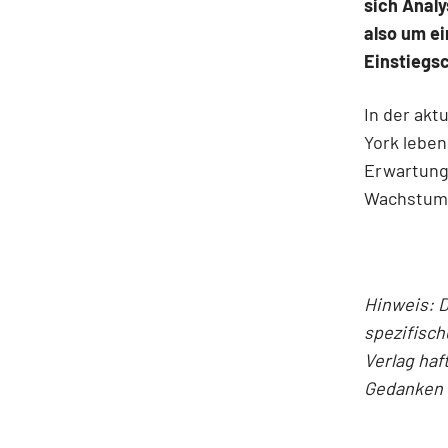
sich Analy
also um ei
Einstiegs
In der akt
York leben
Erwartung
Wachstumss
Hinweis: D
spezifisch
Verlag haf
Gedanken 