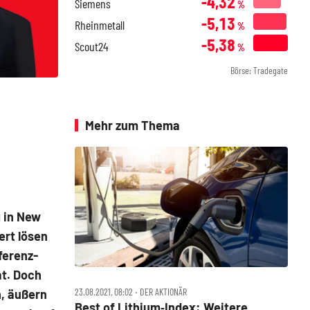
-4,32
Siemens
%
-5,13
Rheinmetall
%
-5,38
Scout24
%
Börse: Tradegate
Mehr zum Thema
g in New
ert lösen
ferenz-
t. Doch
23.08.2021, 08:02 ‧ DER AKTIONÄR
n, äußern
Best of Lithium‑Index: Weitere