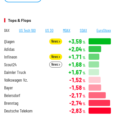
Tops & Flops
DAX
US Tech 100
US 30
MDAX
SDAX
EuroStoxx
+3,59
Qiagen
News
%
+2,04
Adidas
%
+1,71
Infineon
News
%
+1,68
Scout24
News
%
+1,67
Daimler Truck
%
-1,52
Volkswagen Vz.
%
-1,58
Bayer
%
-2,17
Beiersdorf
%
-2,74
Brenntag
%
-2,83
Deutsche Telekom
%