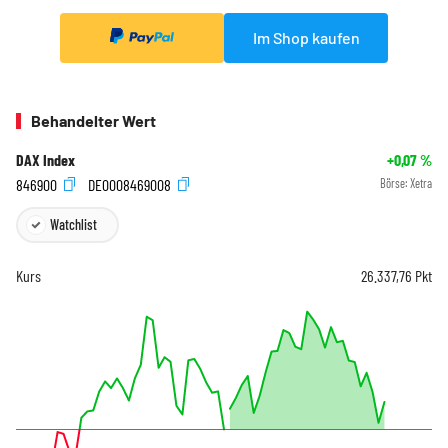
Im Shop kaufen
Behandelter Wert
DAX Index
+0,07
%
846900
DE0008469008
Börse:
Xetra
Watchlist
Kurs
26.337,76
Pkt