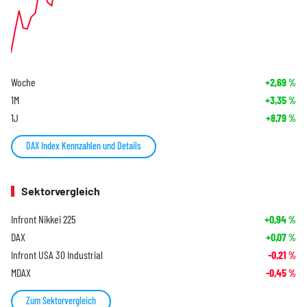
Woche
+2,69
%
1M
+3,35
%
1J
+8,79
%
DAX Index Kennzahlen und Details
Sektorvergleich
Infront Nikkei 225
+0,94
%
DAX
+0,07
%
Infront USA 30 Industrial
-0,21
%
MDAX
-0,45
%
Zum Sektorvergleich