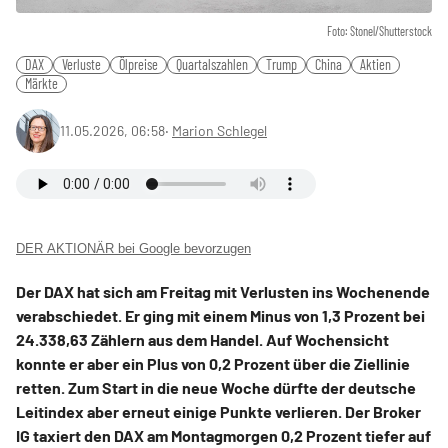
Foto: Stonel/Shutterstock
DAX
Verluste
Ölpreise
Quartalszahlen
Trump
China
Aktien
Märkte
11.05.2026, 06:58
‧
Marion Schlegel
DER AKTIONÄR bei Google bevorzugen
Der DAX hat sich am Freitag mit Verlusten ins Wochenende
verabschiedet. Er ging mit einem Minus von 1,3 Prozent bei
24.338,63 Zählern aus dem Handel. Auf Wochensicht
konnte er aber ein Plus von 0,2 Prozent über die Ziellinie
retten. Zum Start in die neue Woche dürfte der deutsche
Leitindex aber erneut einige Punkte verlieren. Der Broker
IG taxiert den DAX am Montagmorgen 0,2 Prozent tiefer auf