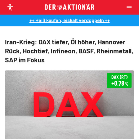
++ Heiß kaufen, eiskalt verdoppeln ++
Iran-Krieg: DAX tiefer, Öl höher, Hannover
Rück, Hochtief, Infineon, BASF, Rheinmetall,
SAP im Fokus
DAX (RT)
+0,78
%