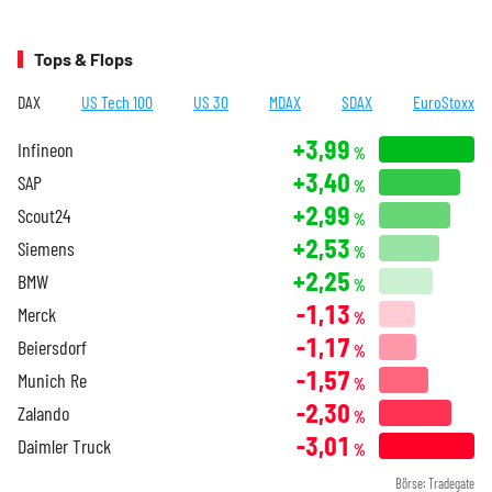
Tops & Flops
DAX
US Tech 100
US 30
MDAX
SDAX
EuroStoxx
+3,99
Infineon
%
+3,40
SAP
%
+2,99
Scout24
%
+2,53
Siemens
%
+2,25
BMW
%
-1,13
Merck
%
-1,17
Beiersdorf
%
-1,57
Munich Re
%
-2,30
Zalando
%
-3,01
Daimler Truck
%
Börse: Tradegate