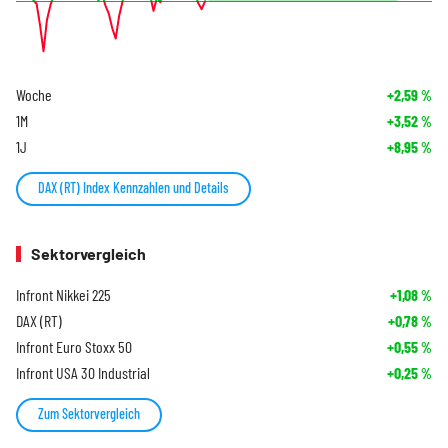
Woche
+2,59
%
1M
+3,52
%
1J
+8,95
%
DAX (RT) Index Kennzahlen und Details
Sektorvergleich
Infront Nikkei 225
+1,08
%
DAX (RT)
+0,78
%
Infront Euro Stoxx 50
+0,55
%
Infront USA 30 Industrial
+0,25
%
Zum Sektorvergleich