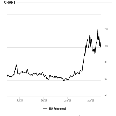
120
100
80
60
40
Jul '25
Okt '25
Jan '26
Apr '26
BRN Future endl