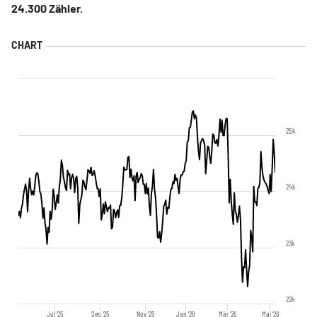
24.300 Zähler.
25k
24k
23k
22k
Jul '25
Sep '25
Nov '25
Jan '26
Mär '26
Mai '26