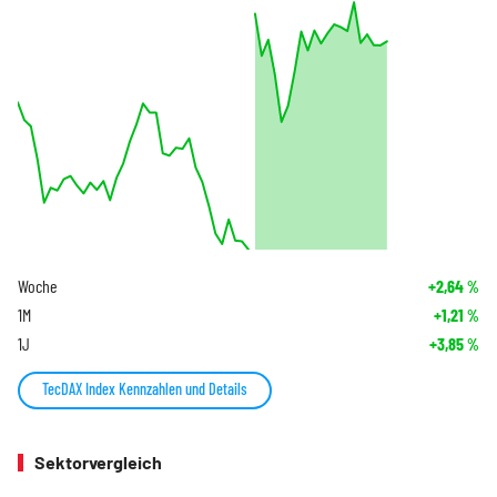
Woche
+2,64
%
1M
+1,21
%
1J
+3,85
%
TecDAX Index Kennzahlen und Details
Sektorvergleich