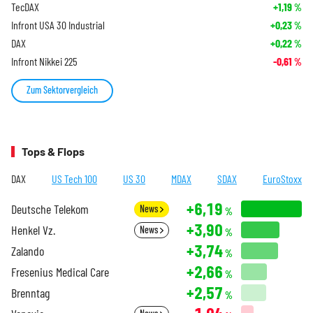
TecDAX
+1,19
%
Infront USA 30 Industrial
+0,23
%
DAX
+0,22
%
Infront Nikkei 225
-0,61
%
Zum Sektorvergleich
Tops & Flops
DAX
US Tech 100
US 30
MDAX
SDAX
EuroStoxx
+6,19
Deutsche Telekom
News
%
+3,90
Henkel Vz.
News
%
+3,74
Zalando
%
+2,66
Fresenius Medical Care
%
+2,57
Brenntag
%