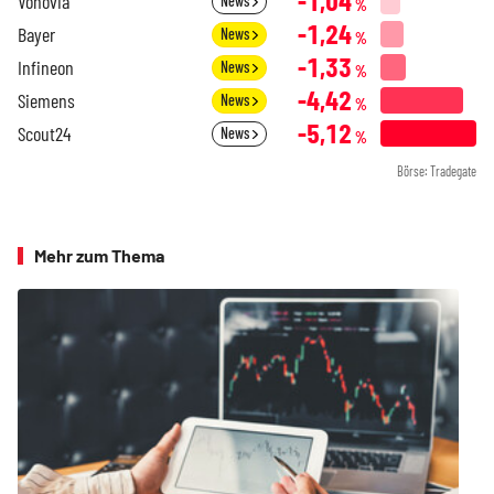
-1,04
Vonovia
News
%
-1,24
Bayer
News
%
-1,33
Infineon
News
%
-4,42
Siemens
News
%
-5,12
Scout24
News
%
Börse: Tradegate
Mehr zum Thema