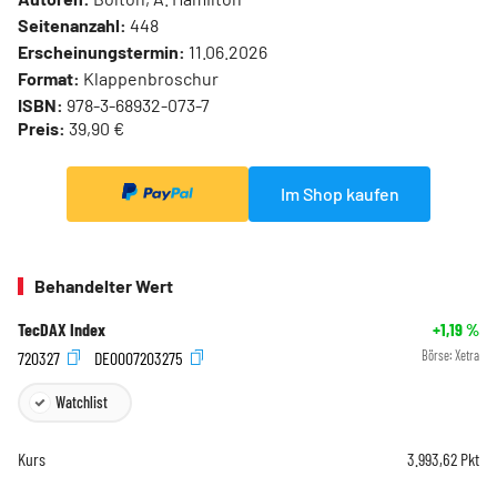
Seitenanzahl:
448
Erscheinungstermin:
11.06.2026
Format:
Klappenbroschur
ISBN:
978-3-68932-073-7
Preis:
39,90 €
Im Shop kaufen
Behandelter Wert
TecDAX Index
+1,19
%
720327
DE0007203275
Börse:
Xetra
Watchlist
Kurs
3.993,62
Pkt