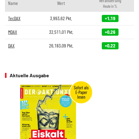
Veränderung
Name
Wert
Heute in %
TecDAX
3.993,62
Pkt.
+1,19
MDAX
32.511,01
Pkt.
+0,26
DAX
26.183,09
Pkt.
+0,22
Aktuelle Ausgabe