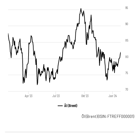
95
90
85
80
75
70
Apr '23
Jul '23
Okt '23
Jan '24
Ãl (Brent)
Öl (Brent)
(ISIN: FTREFF000001)