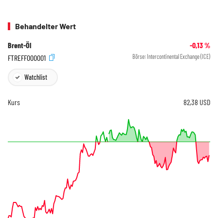
Behandelter Wert
Brent-Öl
-0,13
%
FTREFF000001
Börse:
Intercontinental Exchange (ICE)
Watchlist
Kurs
82,38
USD