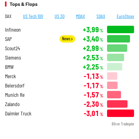
Tops & Flops
DAX
US Tech 100
US 30
MDAX
SDAX
EuroStoxx
+3,99
Infineon
%
+3,40
SAP
News
%
+2,99
Scout24
%
+2,53
Siemens
%
+2,25
BMW
%
-1,13
Merck
%
-1,17
Beiersdorf
%
-1,57
Munich Re
%
-2,30
Zalando
%
-3,01
Daimler Truck
%
Börse: Tradegate