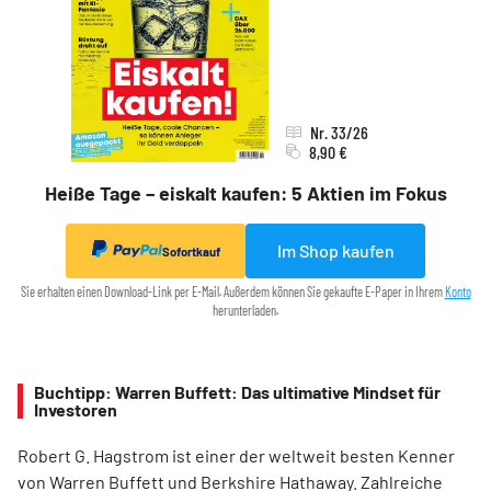
Nr. 33/26
8,90 €
Heiße Tage – eiskalt kaufen: 5 Aktien im Fokus
Im Shop kaufen
Sofortkauf
Sie erhalten einen Download-Link per E-Mail. Außerdem können Sie gekaufte E-Paper in Ihrem
Konto
herunterladen.
Buchtipp: Warren Buffett: Das ultimative Mindset für
Investoren
Robert G. Hagstrom ist einer der weltweit besten Kenner
von Warren Buffett und Berkshire Hathaway. Zahlreiche