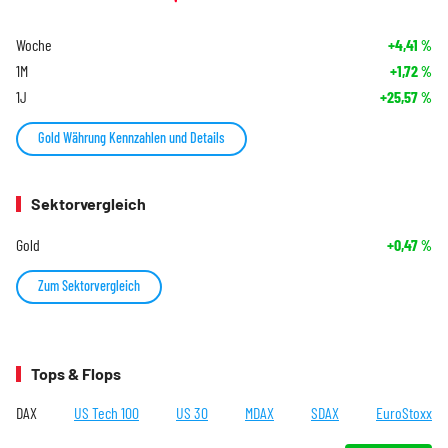
Woche
+4,41
%
1M
+1,72
%
1J
+25,57
%
Gold Währung Kennzahlen und Details
Sektorvergleich
Gold
+0,47
%
Zum Sektorvergleich
Tops & Flops
DAX
US Tech 100
US 30
MDAX
SDAX
EuroStoxx