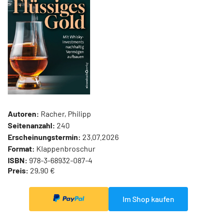
Autoren:
Racher, Philipp
Seitenanzahl:
240
Erscheinungstermin:
23.07.2026
Format:
Klappenbroschur
ISBN:
978-3-68932-087-4
Preis:
29,90 €
Im Shop kaufen