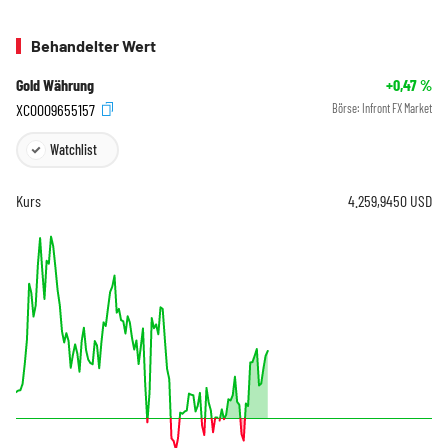
Behandelter Wert
Gold Währung
+0,47
%
XC0009655157
Börse:
Infront FX Market
Watchlist
Kurs
4.259,9450
USD