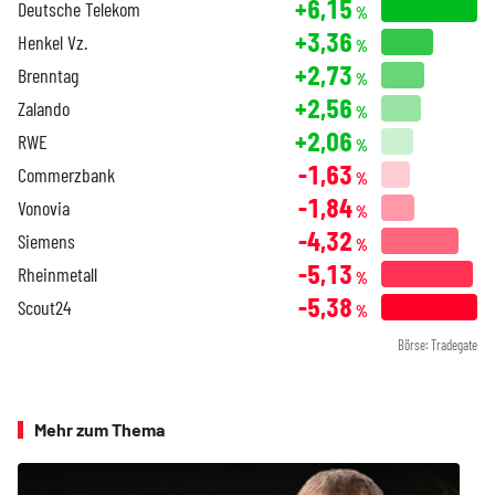
+6,15
Deutsche Telekom
%
+3,36
Henkel Vz.
%
+2,73
Brenntag
%
+2,56
Zalando
%
+2,06
RWE
%
-1,63
Commerzbank
%
-1,84
Vonovia
%
-4,32
Siemens
%
-5,13
Rheinmetall
%
-5,38
Scout24
%
Börse: Tradegate
Mehr zum Thema