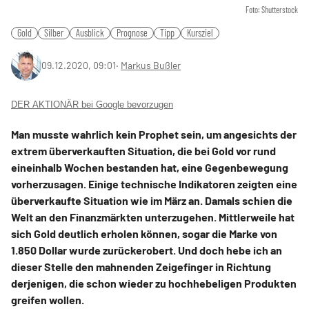
Foto: Shutterstock
Gold
Silber
Ausblick
Prognose
Tipp
Kursziel
09.12.2020, 09:01
‧
Markus Bußler
DER AKTIONÄR bei Google bevorzugen
Man musste wahrlich kein Prophet sein, um angesichts der
extrem überverkauften Situation, die bei Gold vor rund
eineinhalb Wochen bestanden hat, eine Gegenbewegung
vorherzusagen. Einige technische Indikatoren zeigten eine
überverkaufte Situation wie im März an. Damals schien die
Welt an den Finanzmärkten unterzugehen. Mittlerweile hat
sich Gold deutlich erholen können, sogar die Marke von
1.850 Dollar wurde zurückerobert. Und doch hebe ich an
dieser Stelle den mahnenden Zeigefinger in Richtung
derjenigen, die schon wieder zu hochhebeligen Produkten
greifen wollen.