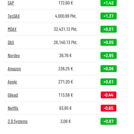
SAP
172,60
€
+1,42
TecDAX
4.000,99
Pkt.
+1,37
MDAX
32.431,12
Pkt.
+0,01
DAX
26.140,13
Pkt.
+0,05
Nordex
39,76
€
+2,95
Amazon
236,25
€
+0,06
Apple
271,20
€
+0,61
Gilead
113,58
€
-0,44
Netflix
63,95
€
-0,65
3 D Systems
3,06
€
+0,97