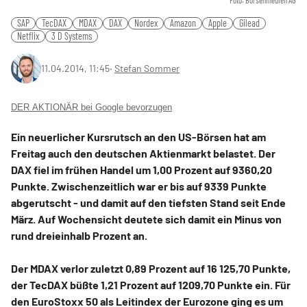
Foto: Börsenmedien AG
SAP
TecDAX
MDAX
DAX
Nordex
Amazon
Apple
Gilead
Netflix
3 D Systems
11.04.2014, 11:45
‧
Stefan Sommer
DER AKTIONÄR bei Google bevorzugen
Ein neuerlicher Kursrutsch an den US-Börsen hat am
Freitag auch den deutschen Aktienmarkt belastet. Der
DAX fiel im frühen Handel um 1,00 Prozent auf 9360,20
Punkte. Zwischenzeitlich war er bis auf 9339 Punkte
abgerutscht - und damit auf den tiefsten Stand seit Ende
März. Auf Wochensicht deutete sich damit ein Minus von
rund dreieinhalb Prozent an.
Der MDAX verlor zuletzt 0,89 Prozent auf 16 125,70 Punkte,
der TecDAX büßte 1,21 Prozent auf 1209,70 Punkte ein. Für
den EuroStoxx 50 als Leitindex der Eurozone ging es um