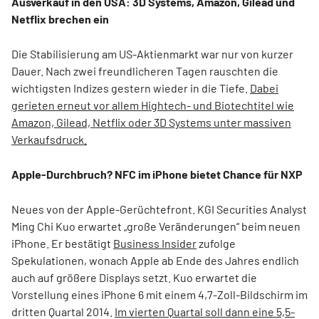
Ausverkauf in den USA: 3D Systems, Amazon, Gilead und
Netflix brechen ein
Die Stabilisierung am US-Aktienmarkt war nur von kurzer
Dauer. Nach zwei freundlicheren Tagen rauschten die
wichtigsten Indizes gestern wieder in die Tiefe.
Dabei
gerieten erneut vor allem Hightech- und Biotechtitel wie
Amazon, Gilead, Netflix oder 3D Systems unter massiven
Verkaufsdruck.
Apple-Durchbruch? NFC im iPhone bietet Chance für NXP
Neues von der Apple-Gerüchtefront. KGI Securities Analyst
Ming Chi Kuo erwartet „große Veränderungen“ beim neuen
iPhone. Er bestätigt
Business Insider
zufolge
Spekulationen, wonach Apple ab Ende des Jahres endlich
auch auf größere Displays setzt. Kuo erwartet die
Vorstellung eines iPhone 6 mit einem 4,7-Zoll-Bildschirm im
dritten Quartal 2014.
Im vierten Quartal soll dann eine 5,5-