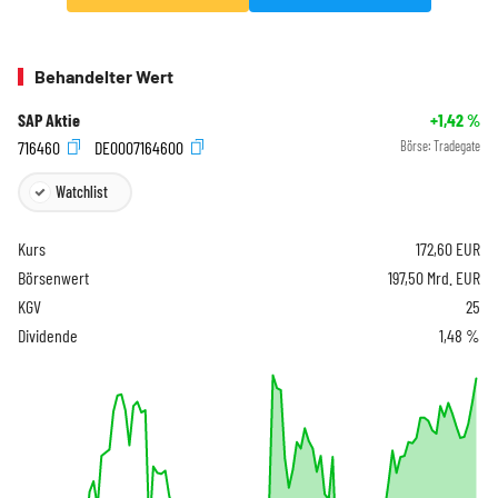
Behandelter Wert
SAP Aktie
+1,42
%
716460
DE0007164600
Börse:
Tradegate
Watchlist
Kurs
172,60
EUR
Börsenwert
197,50 Mrd. EUR
KGV
25
Dividende
1,48 %