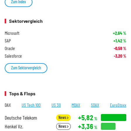
Zum Index
Sektorvergleich
Microsoft
+2,64
%
SAP
+1,42
%
Oracle
-0,58
%
Salesforce
-3,20
%
Zum Sektorvergleich
Tops & Flops
DAX
US Tech 100
US 30
MDAX
SDAX
EuroStoxx
+5,82
Deutsche Telekom
News
%
+3,36
Henkel Vz.
News
%