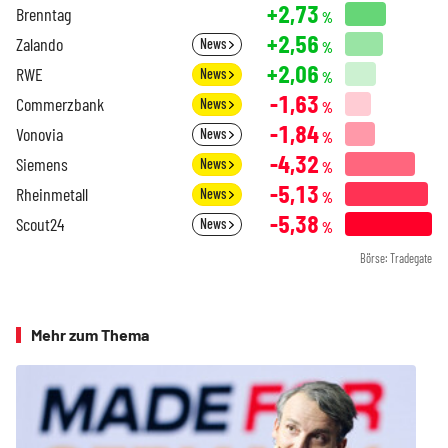
+2,73
Brenntag
%
+2,56
Zalando
News
%
+2,06
RWE
News
%
-1,63
Commerzbank
News
%
-1,84
Vonovia
News
%
-4,32
Siemens
News
%
-5,13
Rheinmetall
News
%
-5,38
Scout24
News
%
Börse: Tradegate
Mehr zum Thema