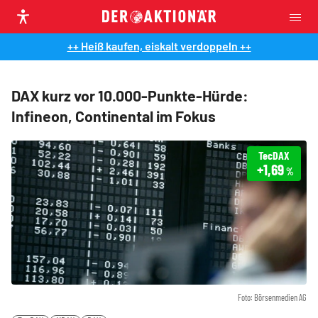
++ Heiß kaufen, eiskalt verdoppeln ++
DAX kurz vor 10.000-Punkte-Hürde:
Infineon, Continental im Fokus
TecDAX
+1,69
%
Foto: Börsenmedien AG