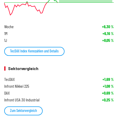
Woche
+6,30
%
1M
+6,16
%
1J
+8,05
%
TecDAX Index Kennzahlen und Details
Sektorvergleich
TecDAX
+1,69
%
Infront Nikkei 225
+1,08
%
DAX
+0,69
%
Infront USA 30 Industrial
+0,25
%
Zum Sektorvergleich