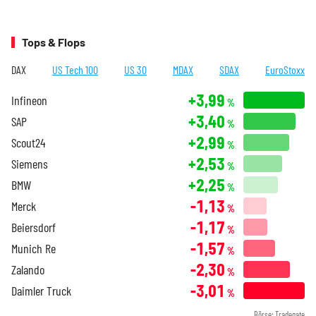
Tops & Flops
DAX
US Tech 100
US 30
MDAX
SDAX
EuroStoxx
+3,99
Infineon
%
+3,40
SAP
%
+2,99
Scout24
%
+2,53
Siemens
%
+2,25
BMW
%
-1,13
Merck
%
-1,17
Beiersdorf
%
-1,57
Munich Re
%
-2,30
Zalando
%
-3,01
Daimler Truck
%
Börse: Tradegate