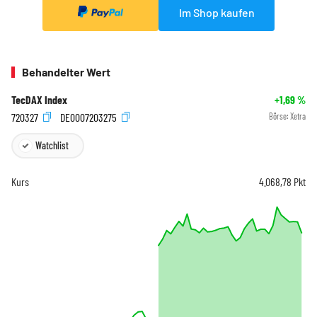
Im Shop kaufen
Behandelter Wert
TecDAX Index
+1,69
%
720327
DE0007203275
Börse:
Xetra
Watchlist
Kurs
4.068,78
Pkt