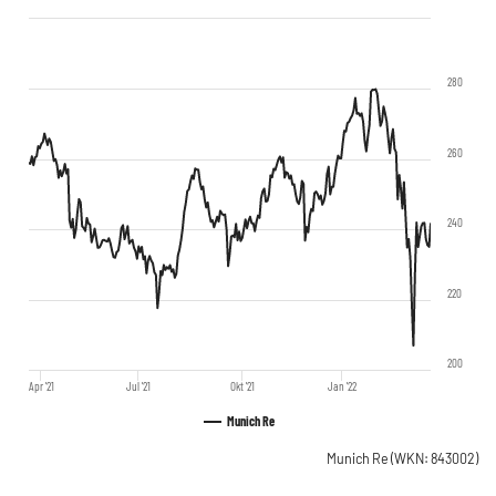
280
260
240
220
200
Apr '21
Jul '21
Okt '21
Jan '22
Munich Re
Munich Re
(WKN: 843002)