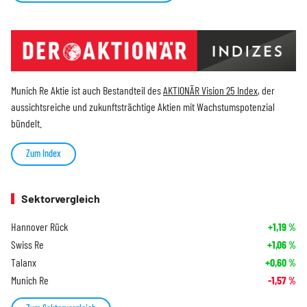
Munich Re Aktie ist auch Bestandteil des
AKTIONÄR Vision 25 Index
, der
aussichtsreiche und zukunftsträchtige Aktien mit Wachstumspotenzial
bündelt.
Zum Index
Sektorvergleich
Hannover Rück
+1,19
%
Swiss Re
+1,06
%
Talanx
+0,60
%
Munich Re
-1,57
%