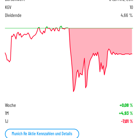
KGV
10
Dividende
4,66 %
Woche
+0,08
%
1M
+4,93
%
1J
-7,01
%
Munich Re Aktie Kennzahlen und Details