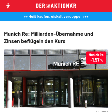
++ Heiß kaufen, eiskalt verdoppeln ++
Munich Re: Milliarden-Übernahme und
Zinsen beflügeln den Kurs
Munich Re
-1,57
%