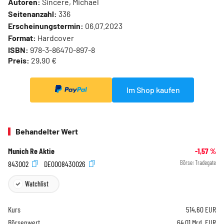
Autoren:
Sincere, Michael
Seitenanzahl:
336
Erscheinungstermin:
06.07.2023
Format:
Hardcover
ISBN:
978-3-86470-897-8
Preis:
29,90 €
Im Shop kaufen
Behandelter Wert
Munich Re Aktie
-1,57
%
843002
DE0008430026
Börse:
Tradegate
Watchlist
Kurs
514,60
EUR
Börsenwert
64,01 Mrd. EUR