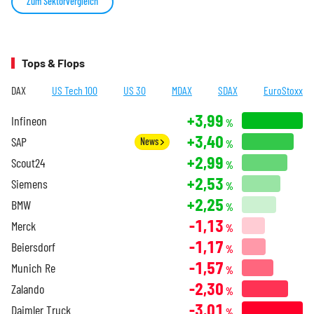
Zum Sektorvergleich
Tops & Flops
DAX
US Tech 100
US 30
MDAX
SDAX
EuroStoxx
+3,99
Infineon
%
+3,40
SAP
News
%
+2,99
Scout24
%
+2,53
Siemens
%
+2,25
BMW
%
-1,13
Merck
%
-1,17
Beiersdorf
%
-1,57
Munich Re
%
-2,30
Zalando
%
-3,01
Daimler Truck
%