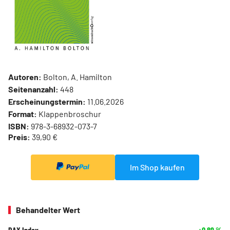
Autoren:
Bolton, A. Hamilton
Seitenanzahl:
448
Erscheinungstermin:
11.06.2026
Format:
Klappenbroschur
ISBN:
978-3-68932-073-7
Preis:
39,90 €
Im Shop kaufen
Behandelter Wert
DAX Index
+0,89
%