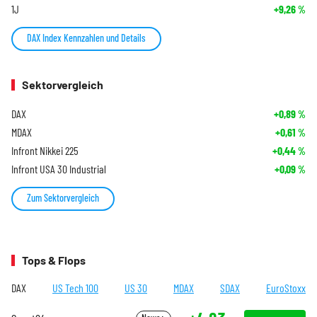
1J
+9,26
%
DAX Index Kennzahlen und Details
Sektorvergleich
DAX
+0,89
%
MDAX
+0,61
%
Infront Nikkei 225
+0,44
%
Infront USA 30 Industrial
+0,09
%
Zum Sektorvergleich
Tops & Flops
DAX
US Tech 100
US 30
MDAX
SDAX
EuroStoxx