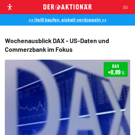
++ Heiß kaufen, eiskalt verdoppeln ++
Wochenausblick DAX - US-Daten und
Commerzbank im Fokus
DAX
+0,89
%