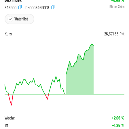
846900
DE0008469008
Börse:
Xetra
Watchlist
Kurs
26.371,63
Pkt
Woche
+2,06
%
1M
+1,25
%