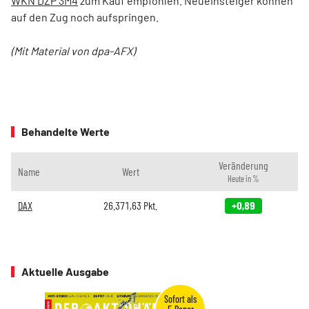
WKN DZP 3M4
zum Kauf empfohlen. Neueinsteiger können
auf den Zug noch aufspringen.
(Mit Material von dpa-AFX)
Behandelte Werte
Veränderung
Name
Wert
Heute in %
DAX
26.371,63
Pkt.
+0,89
Aktuelle Ausgabe