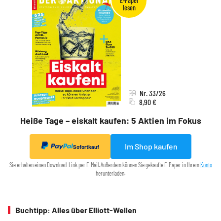
Nr. 33/26
8,90 €
Heiße Tage – eiskalt kaufen: 5 Aktien im Fokus
Im Shop kaufen
Sofortkauf
Sie erhalten einen Download-Link per E-Mail. Außerdem können Sie gekaufte E-Paper in Ihrem
Konto
herunterladen.
Buchtipp: Alles über Elliott-Wellen