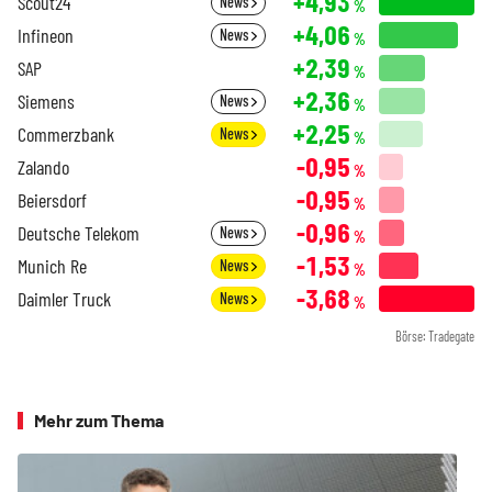
+4,93
Scout24
News
%
+4,06
Infineon
News
%
+2,39
SAP
%
+2,36
Siemens
News
%
+2,25
Commerzbank
News
%
-0,95
Zalando
%
-0,95
Beiersdorf
%
-0,96
Deutsche Telekom
News
%
-1,53
Munich Re
News
%
-3,68
Daimler Truck
News
%
Börse: Tradegate
Mehr zum Thema