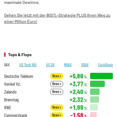
maximale Gewinne.
Gehen Sie jetzt mit der 800%-Strategie PLUS Ihren Weg zu
einer Million Euro!
Tops & Flops
DAX
US Tech 100
US 30
MDAX
SDAX
EuroStoxx
+5,86
Deutsche Telekom
News
%
+3,77
Henkel Vz.
News
%
+2,40
Zalando
News
%
+2,32
Brenntag
%
+1,99
RWE
News
%
-1,58
Commerzbank
News
%