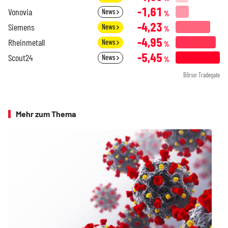
-1,61
Vonovia
News
%
-4,23
Siemens
News
%
-4,95
Rheinmetall
News
%
-5,45
Scout24
News
%
Börse: Tradegate
Mehr zum Thema