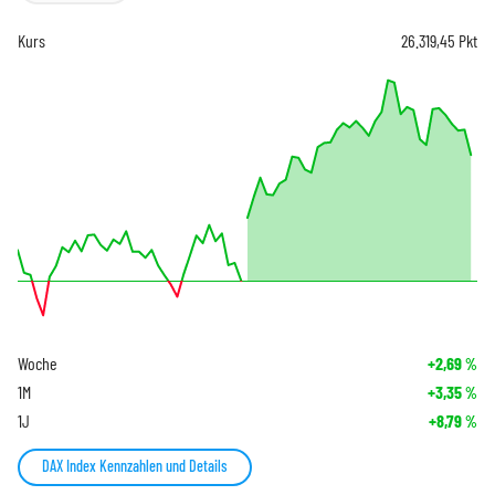
Kurs
26.319,45
Pkt
Woche
+2,69
%
1M
+3,35
%
1J
+8,79
%
DAX Index Kennzahlen und Details