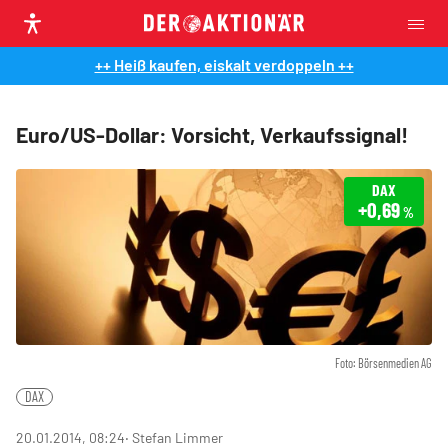
++ Heiß kaufen, eiskalt verdoppeln ++
Euro/US-Dollar: Vorsicht, Verkaufssignal!
DAX
+0,69
%
Foto: Börsenmedien AG
DAX
20.01.2014, 08:24
‧ Stefan Limmer