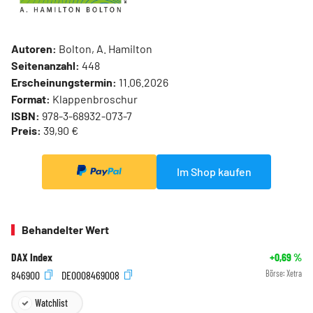
Autoren:
Bolton, A. Hamilton
Seitenanzahl:
448
Erscheinungstermin:
11.06.2026
Format:
Klappenbroschur
ISBN:
978-3-68932-073-7
Preis:
39,90 €
Im Shop kaufen
Behandelter Wert
DAX Index
+0,69
%
846900
DE0008469008
Börse:
Xetra
Watchlist