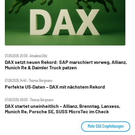
07.08.2026, 20:00 ‧ Annalena Götz
DAX setzt neuen Rekord: SAP marschiert vorweg, Allianz,
Munich Re & Daimler Truck patzen
07.08.2026, 14:40 ‧ Thomas Bergmann
Perfekte US‑Daten – DAX mit nächstem Rekord
07.08.2026, 09:00 ‧ Thomas Bergmann
DAX startet uneinheitlich – Allianz, Brenntag, Lanxess,
Munich Re, Porsche SE, SUSS MicroTec im Check
Mehr DAX Empfehlungen