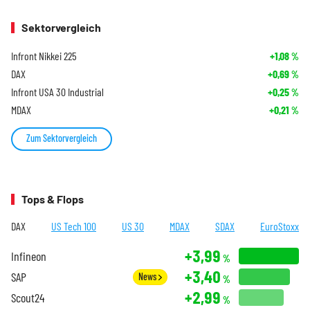
Sektorvergleich
Infront Nikkei 225
+1,08
%
DAX
+0,69
%
Infront USA 30 Industrial
+0,25
%
MDAX
+0,21
%
Zum Sektorvergleich
Tops & Flops
DAX
US Tech 100
US 30
MDAX
SDAX
EuroStoxx
+3,99
Infineon
%
+3,40
SAP
News
%
+2,99
Scout24
%