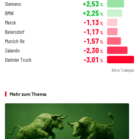
+2,53
Siemens
%
+2,25
BMW
%
-1,13
Merck
%
-1,17
Beiersdorf
%
-1,57
Munich Re
%
-2,30
Zalando
%
-3,01
Daimler Truck
%
Börse: Tradegate
Mehr zum Thema