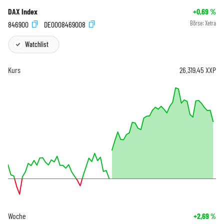
DAX Index
+0,69
%
846900
DE0008469008
Börse:
Xetra
Watchlist
Kurs
26.319,45
XXP
Woche
+2,69
%