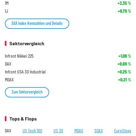
1M
+3,35
%
1J
+8,79
%
DAX Index Kennzahlen und Details
Sektorvergleich
Infront Nikkei 225
+1,08
%
DAX
+0,69
%
Infront USA 30 Industrial
+0,25
%
MDAX
+0,21
%
Zum Sektorvergleich
Tops & Flops
DAX
US Tech 100
US 30
MDAX
SDAX
EuroStoxx