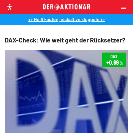
++ Heiß kaufen, eiskalt verdoppeln ++
DAX-Check: Wie weit geht der Rücksetzer?
DAX
+0,69
%