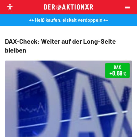
++ Heiß kaufen, eiskalt verdoppeln ++
DAX-Check: Weiter auf der Long-Seite
bleiben
DAX
+0,69
%