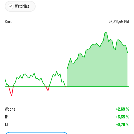
Watchlist
Kurs
26.319,45
Pkt
Woche
+2,69
%
1M
+3,35
%
1J
+8,79
%