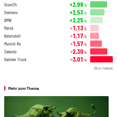
+2,99
Scout24
%
+2,53
Siemens
%
+2,25
BMW
%
-1,13
Merck
%
-1,17
Beiersdorf
%
-1,57
Munich Re
%
-2,30
Zalando
%
-3,01
Daimler Truck
%
Börse: Tradegate
Mehr zum Thema