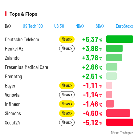
Tops & Flops
DAX
US Tech 100
US 30
MDAX
SDAX
EuroStoxx
+6,37
Deutsche Telekom
News
%
+3,88
Henkel Vz.
News
%
+3,78
Zalando
%
+2,66
Fresenius Medical Care
%
+2,51
Brenntag
%
-1,11
Bayer
News
%
-1,14
Vonovia
News
%
-1,46
Infineon
News
%
-4,60
Siemens
News
%
-5,12
Scout24
News
%
Börse: Tradegate