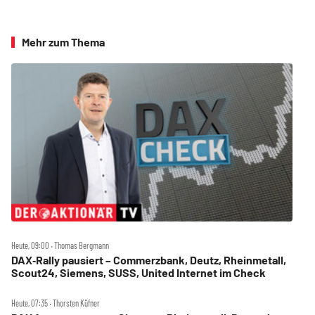
Mehr zum Thema
Heute, 09:00 ‧ Thomas Bergmann
DAX‑Rally pausiert – Commerzbank, Deutz, Rheinmetall,
Scout24, Siemens, SUSS, United Internet im Check
Heute, 07:35 ‧ Thorsten Küfner