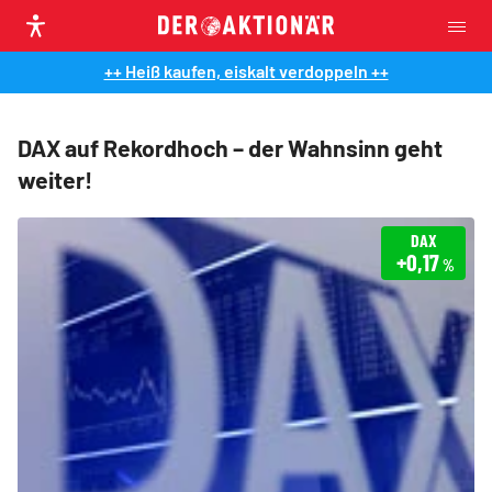
++ Heiß kaufen, eiskalt verdoppeln ++
DAX auf Rekordhoch – der Wahnsinn geht
weiter!
DAX
+0,17
%