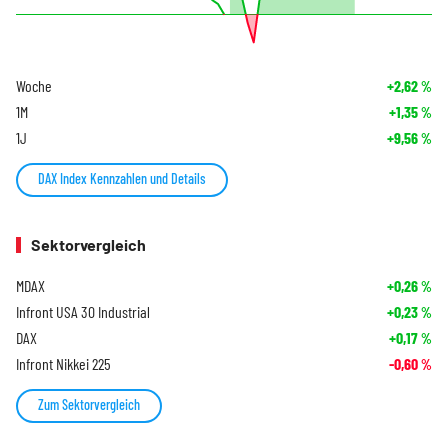
Woche
+2,62
%
1M
+1,35
%
1J
+9,56
%
DAX Index Kennzahlen und Details
Sektorvergleich
MDAX
+0,26
%
Infront USA 30 Industrial
+0,23
%
DAX
+0,17
%
Infront Nikkei 225
-0,60
%
Zum Sektorvergleich