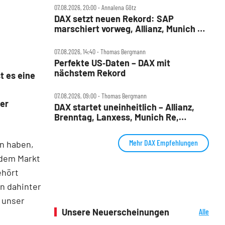
07.08.2026, 20:00 ‧ Annalena Götz
DAX setzt neuen Rekord: SAP
marschiert vorweg, Allianz, Munich Re
& Daimler Truck patzen
07.08.2026, 14:40 ‧ Thomas Bergmann
Perfekte US‑Daten – DAX mit
nächstem Rekord
st es eine
07.08.2026, 09:00 ‧ Thomas Bergmann
ier
DAX startet uneinheitlich – Allianz,
Brenntag, Lanxess, Munich Re,
Porsche SE, SUSS MicroTec im Check
Mehr DAX Empfehlungen
en haben,
f dem Markt
ehört
en dahinter
r unser
Unsere Neuerscheinungen
Alle
Neuerscheinungen