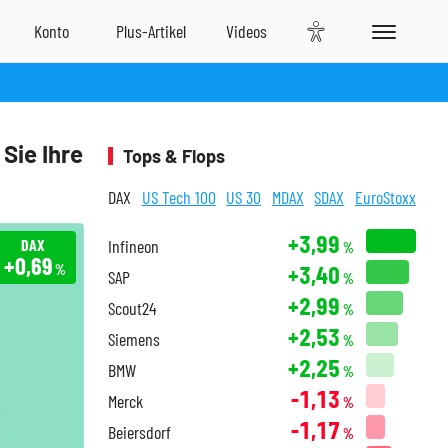
Sie Ihre
Tops & Flops
DAX
US Tech 100
US 30
MDAX
SDAX
EuroStoxx
+3,99
DAX
Infineon
%
+0,69
+3,40
%
SAP
%
+2,99
Scout24
%
+2,53
Siemens
%
+2,25
BMW
%
-1,13
Merck
%
-1,17
Beiersdorf
%