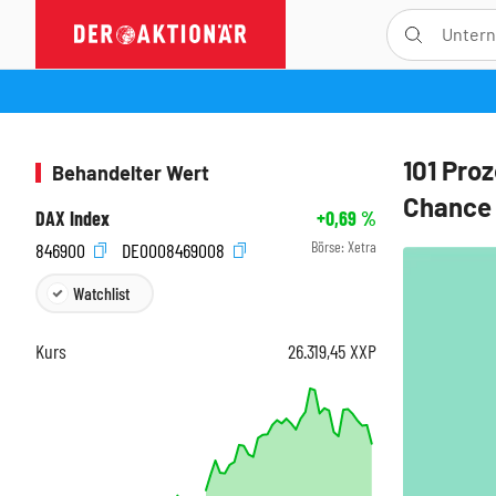
101 Pro
Behandelter Wert
Chance
DAX Index
+0,69
%
Börse:
Xetra
846900
DE0008469008
Watchlist
Kurs
26.319,45
XXP