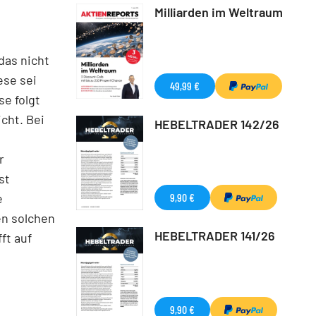
Milliarden im Weltraum
das nicht
ese sei
49,99 €
se folgt
icht. Bei
HEBELTRADER 142/26
r
st
e
9,90 €
en solchen
HEBELTRADER 141/26
ft auf
9,90 €