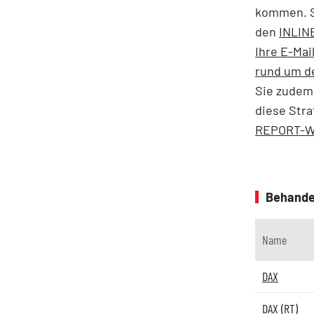
kommen. Si
den
INLIN
Ihre E-Mai
rund um d
Sie zudem
diese Stra
REPORT-Web
Behande
Name
DAX
DAX (RT)