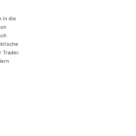
 in die
ton
sch
aktische
 Trader,
dern