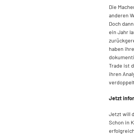
Die Mache
anderen We
Doch dann 
ein Jahr l
zurückgere
haben ihre
dokumenti
Trade ist 
ihren Anal
verdoppelt
Jetzt info
Jetzt will
Schon in K
erfolgreic