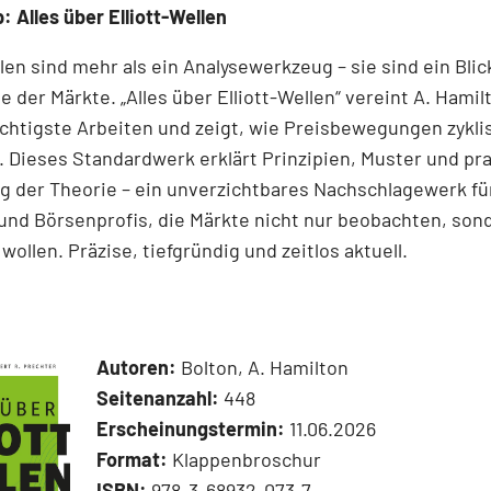
: Alles über Elliott-Wellen
llen sind mehr als ein Analysewerkzeug – sie sind ein Blick
e der Märkte. „Alles über Elliott-Wellen“ vereint A. Hamil
chtigste Arbeiten und zeigt, wie Preisbewegungen zykli
 Dieses Standardwerk erklärt Prinzipien, Muster und pr
 der Theorie – ein unverzichtbares Nachschlagewerk für
und Börsenprofis, die Märkte nicht nur beobachten, son
wollen. Präzise, tiefgründig und zeitlos aktuell.
Autoren:
Bolton, A. Hamilton
Seitenanzahl:
448
Erscheinungstermin:
11.06.2026
Format:
Klappenbroschur
ISBN:
978-3-68932-073-7