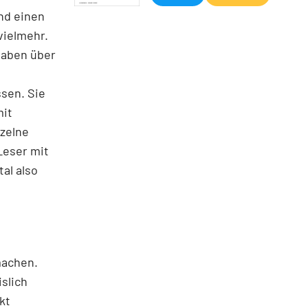
nd einen
vielmehr.
haben über
sen. Sie
mit
nzelne
Leser mit
al also
machen.
slich
kt