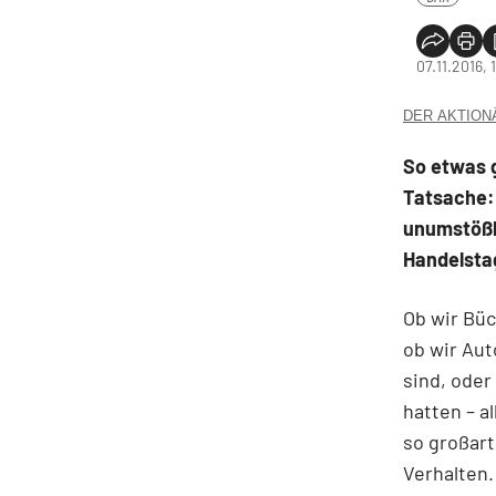
07.11.2016, 
DER AKTIONÄR
So etwas g
Tatsache:
unumstößli
Handelstag
Ob wir Büc
ob wir Aut
sind, oder
hatten – a
so großart
Verhalten