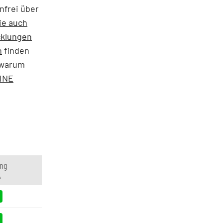
nfrei über
ie auch
cklungen
h
finden
 warum
LINE
ng
%