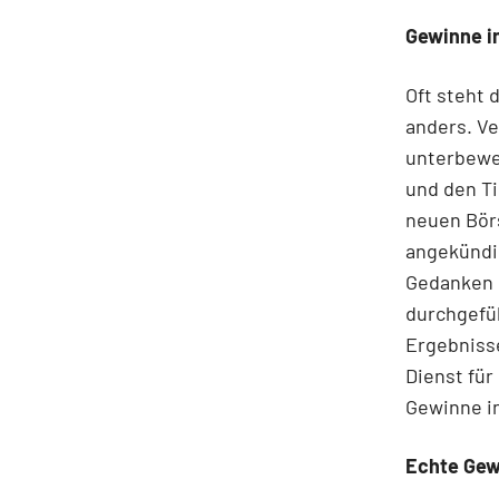
Gewinne i
Oft steht 
anders. Ve
unterbewer
und den Ti
neuen Börs
angekündi
Gedanken 
durchgefüh
Ergebnisse
Dienst für
Gewinne in
Echte Gew