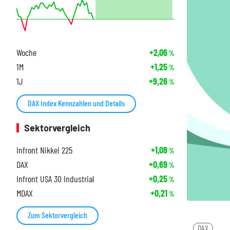
Woche
+2,06
%
1M
+1,25
%
1J
+9,26
%
DAX Index Kennzahlen und Details
Sektorvergleich
Infront Nikkei 225
+1,08
%
DAX
+0,69
%
Infront USA 30 Industrial
+0,25
%
MDAX
+0,21
%
Zum Sektorvergleich
DAX