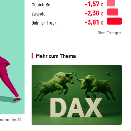
-1,57
Munich Re
%
-2,30
Zalando
%
-3,01
Daimler Truck
%
Börse: Tradegate
Mehr zum Thema
örsenmedien AG