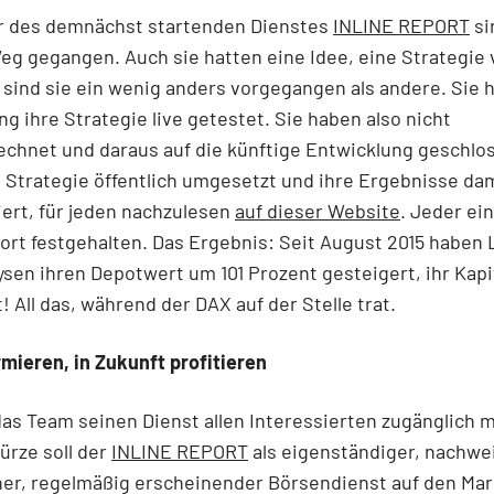
r des demnächst startenden Dienstes
INLINE REPORT
si
g gegangen. Auch sie hatten eine Idee, eine Strategie 
sind sie ein wenig anders vorgegangen als andere. Sie 
ang ihre Strategie live getestet. Sie haben also nicht
chnet und daraus auf die künftige Entwicklung geschlos
 Strategie öffentlich umgesetzt und ihre Ergebnisse da
ert, für jeden nachzulesen
auf dieser Website
. Jeder ei
dort festgehalten. Das Ergebnis: Seit August 2015 haben 
ysen ihren Depotwert um 101 Prozent gesteigert, ihr Kapit
! All das, während der DAX auf der Stelle trat.
rmieren, in Zukunft profitieren
 das Team seinen Dienst allen Interessierten zugänglich 
ürze soll der
INLINE REPORT
als eigenständiger, nachwei
her, regelmäßig erscheinender Börsendienst auf den Mar