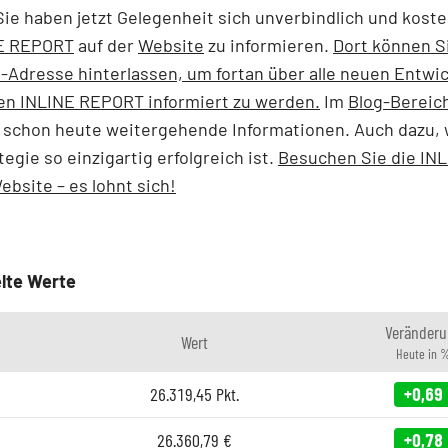
e haben jetzt Gelegenheit sich unverbindlich und koste
E REPORT
auf der
Website
zu informieren.
Dort können S
l-Adresse hinterlassen, um fortan über alle neuen Entwi
en INLINE REPORT informiert zu werden.
Im
Blog-Bereic
 schon heute weitergehende Informationen. Auch dazu,
tegie so einzigartig erfolgreich ist.
Besuchen Sie die IN
site – es lohnt sich!
lte Werte
Veränderu
Wert
Heute in 
26.319,45
Pkt.
+0,69
26.360,79
€
+0,78