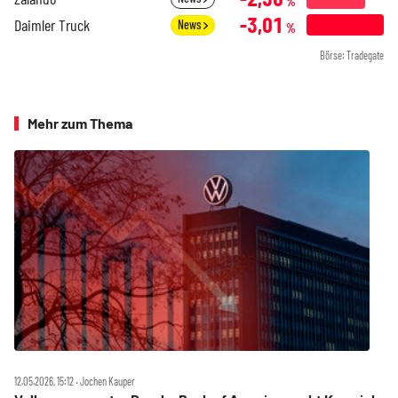
%
-3,01
Daimler Truck
News
%
Börse: Tradegate
Mehr zum Thema
12.05.2026, 15:12 ‧ Jochen Kauper