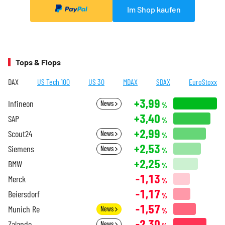
Im Shop kaufen
Tops & Flops
DAX
US Tech 100
US 30
MDAX
SDAX
EuroStoxx
+3,99
Infineon
News
%
+3,40
SAP
%
+2,99
Scout24
News
%
+2,53
Siemens
News
%
+2,25
BMW
%
-1,13
Merck
%
-1,17
Beiersdorf
%
-1,57
Munich Re
News
%
-2,30
Zalando
News