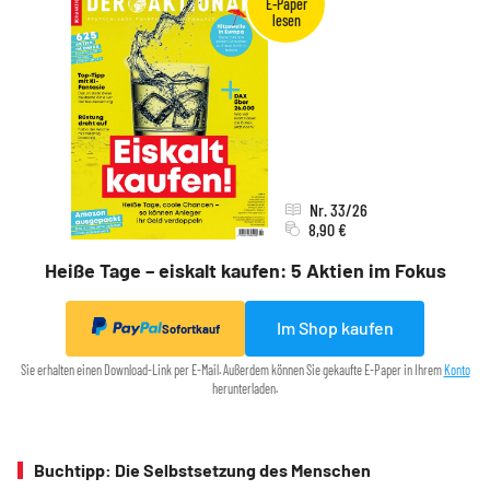
Nr. 33/26
8,90 €
Heiße Tage – eiskalt kaufen: 5 Aktien im Fokus
Im Shop kaufen
Sofortkauf
Sie erhalten einen Download-Link per E-Mail. Außerdem können Sie gekaufte E-Paper in Ihrem
Konto
herunterladen.
Buchtipp: Die Selbstsetzung des Menschen