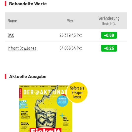
Behandelte Werte
Veränderung
Name
Wert
Heute in %
DAX
26.319,45
Pkt.
+0,69
Infront DowJones
54.056,54
Pkt.
+0,25
Aktuelle Ausgabe