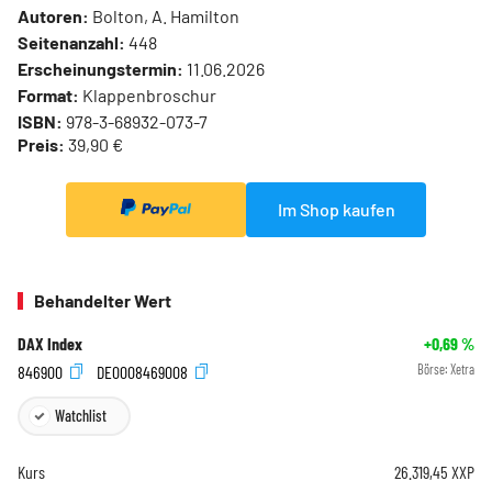
Autoren:
Bolton, A. Hamilton
Seitenanzahl:
448
Erscheinungstermin:
11.06.2026
Format:
Klappenbroschur
ISBN:
978-3-68932-073-7
Preis:
39,90 €
Im Shop kaufen
Behandelter Wert
DAX Index
+0,69
%
846900
DE0008469008
Börse:
Xetra
Watchlist
Kurs
26.319,45
XXP