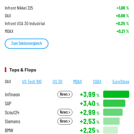
Infront Nikkei 225
+1,08
%
DAX
+0,69
%
Infront USA 30 Industrial
+0,25
%
MDAX
+0,21
%
Zum Sektorvergleich
Tops & Flops
DAX
US Tech 100
US 30
MDAX
SDAX
EuroStoxx
+3,99
Infineon
News
%
+3,40
SAP
%
+2,99
Scout24
News
%
+2,53
Siemens
News
%
+2,25
BMW
%