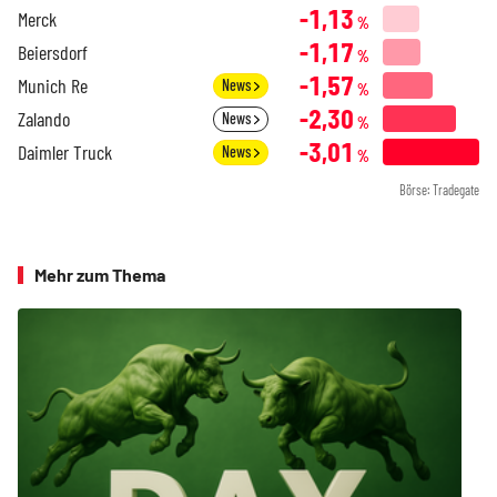
-1,13
Merck
%
-1,17
Beiersdorf
%
-1,57
Munich Re
News
%
-2,30
Zalando
News
%
-3,01
Daimler Truck
News
%
Börse: Tradegate
Mehr zum Thema