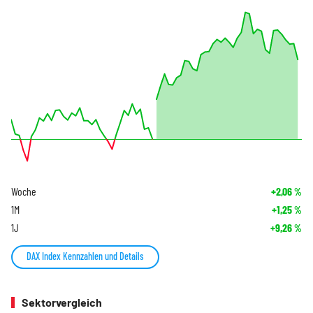
Woche
+2,06
%
1M
+1,25
%
1J
+9,26
%
DAX Index Kennzahlen und Details
Sektorvergleich