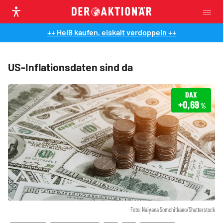
++ Heiß kaufen, eiskalt verdoppeln ++
US-Inflationsdaten sind da
DAX
+0,69
%
Foto: Naiyana Somchitkaeo/Shutterstock