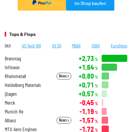
Im Shop kaufen
Tops & Flops
DAX
US Tech 100
US 30
MDAX
SDAX
EuroStoxx
+2,73
Brenntag
%
+1,64
Infineon
%
+0,80
Rheinmetall
News
%
+0,71
Heidelberg Materials
%
+0,57
Qiagen
%
-0,45
Merck
%
-1,19
Munich Re
%
-1,57
Allianz
News
%
-1,72
MTU Aero Engines
%