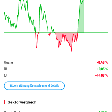
Woche
-0,46
%
1M
+0,05
%
1J
-44,08
%
Bitcoin Währung Kennzahlen und Details
Sektorvergleich