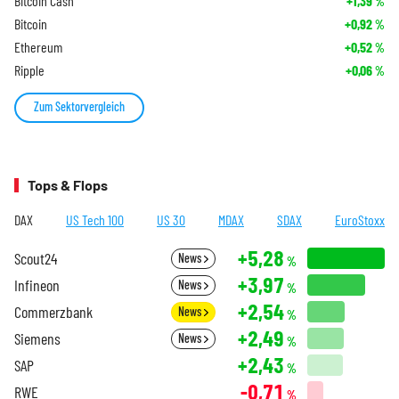
Bitcoin Cash
+1,39
%
Bitcoin
+0,92
%
Ethereum
+0,52
%
Ripple
+0,06
%
Zum Sektorvergleich
Tops & Flops
DAX
US Tech 100
US 30
MDAX
SDAX
EuroStoxx
+5,28
Scout24
News
%
+3,97
Infineon
News
%
+2,54
Commerzbank
News
%
+2,49
Siemens
News
%
+2,43
SAP
%
-0,71
RWE
%