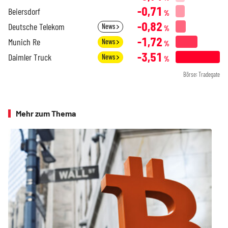
-0,71
Beiersdorf
%
-0,82
Deutsche Telekom
News
%
-1,72
Munich Re
News
%
-3,51
Daimler Truck
News
%
Börse: Tradegate
Mehr zum Thema