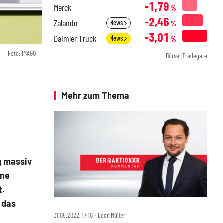
-1,79
Merck
%
-2,46
Zalando
News
%
-3,01
Daimler Truck
News
%
Foto: IMAGO
Börse: Tradegate
Mehr zum Thema
g massiv
ane
t.
 das
31.05.2022, 17:10 ‧ Leon Müller