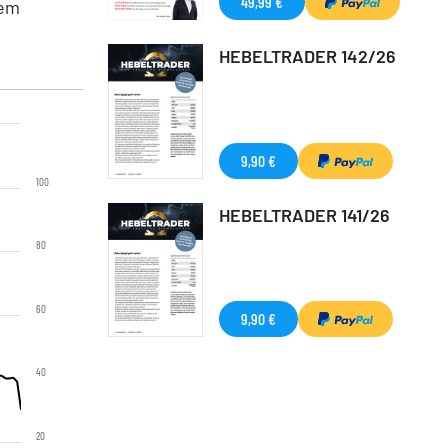
49,99 €
dem
HEBELTRADER 142/26
9,90 €
100
HEBELTRADER 141/26
80
60
9,90 €
40
20