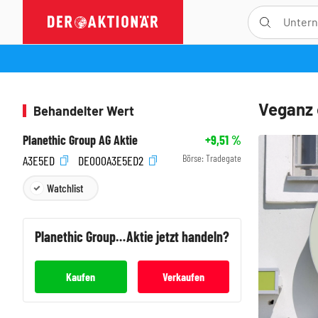
Veganz 
Behandelter Wert
Planethic Group AG Aktie
+9,51
%
Börse:
Tradegate
A3E5ED
DE000A3E5ED2
Watchlist
Planethic Group AG
Aktie jetzt handeln?
Kaufen
Verkaufen