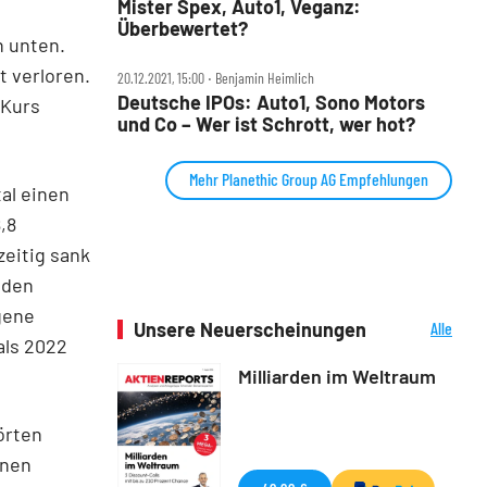
Mister Spex, Auto1, Veganz:
Überbewertet?
h unten.
t verloren.
20.12.2021, 15:00 ‧ Benjamin Heimlich
Deutsche IPOs: Auto1, Sono Motors
 Kurs
und Co – Wer ist Schrott, wer hot?
Mehr Planethic Group AG Empfehlungen
al einen
,8
zeitig sank
 den
gene
Unsere Neuerscheinungen
Alle
als 2022
Neuerscheinungen
Milliarden im Weltraum
örten
inen