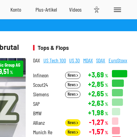
brutal
Tops & Flops
DAX
US Tech 100
US 30
MDAX
SDAX
EuroStoxx
ic Group AG
9,51
%
+3,69
Infineon
News
%
+2,85
Scout24
News
%
+2,65
Siemens
News
%
+2,63
SAP
%
+1,98
BMW
%
-1,27
Allianz
News
%
-1,57
Munich Re
News
%