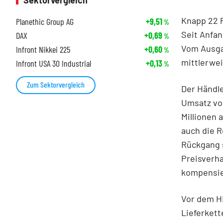
Sektorvergleich
Knapp 22 P
Planethic Group AG
+9,51
%
Seit Anfan
DAX
+0,69
%
Vom Ausga
Infront Nikkei 225
+0,60
%
mittlerwei
Infront USA 30 Industrial
+0,13
%
Zum Sektorvergleich
Der Händle
Umsatz von
Millionen 
auch die R
Rückgang s
Preisverh
kompensie
Vor dem Hi
Lieferket