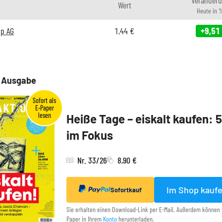
Wert
Heute in 
up AG
1,44
€
+9,51
e Ausgabe
Heiße Tage – eiskalt kaufen: 
im Fokus
Nr. 33/26
8,90 €
Im Shop kauf
Sofortkauf
Sie erhalten einen Download-Link per E-Mail. Außerdem können 
Paper in Ihrem
Konto
herunterladen.