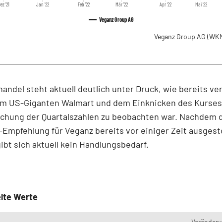
ez '21
Jan '22
Feb '22
Mär '22
Apr '22
Mai '22
Veganz Group AG
Veganz Group AG
(WKN
handel steht aktuell deutlich unter Druck, wie bereits v
m US-Giganten Walmart und dem Einknicken des Kurses
ichung der Quartalszahlen zu beobachten war. Nachdem 
Empfehlung für Veganz bereits vor einiger Zeit ausges
ibt sich aktuell kein Handlungsbedarf.
lte Werte
Veränder