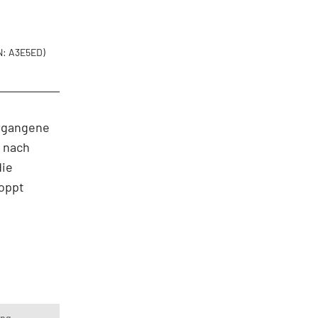
: A3E5ED)
ergangene
 nach
die
toppt
ung