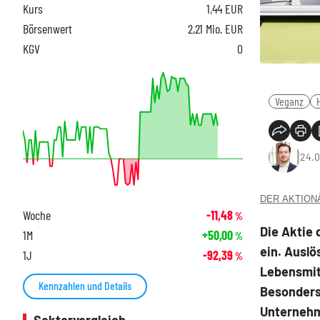
Kurs
1,44
EUR
Börsenwert
2,21 Mio. EUR
KGV
0
Veganz
24.0
DER AKTIONÄR
Woche
-11,48
%
Die Aktie
1M
+50,00
%
ein. Auslö
1J
-92,39
%
Lebensmitt
Kennzahlen und Details
Besonders
Unternehm