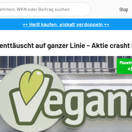
++ Heiß kaufen, eiskalt verdoppeln ++
enttäuscht auf ganzer Linie – Aktie crasht 
Planeth
+