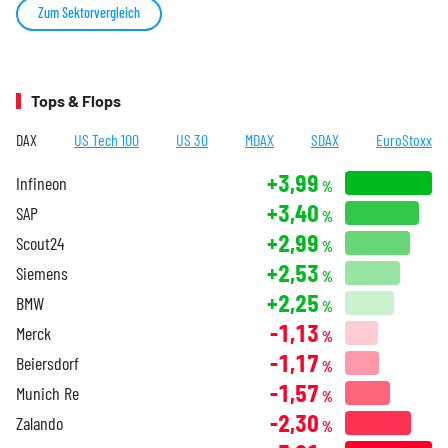
Zum Sektorvergleich
Tops & Flops
DAX
US Tech 100
US 30
MDAX
SDAX
EuroStoxx
+3,99
Infineon
%
+3,40
SAP
%
+2,99
Scout24
%
+2,53
Siemens
%
+2,25
BMW
%
-1,13
Merck
%
-1,17
Beiersdorf
%
-1,57
Munich Re
%
-2,30
Zalando
%