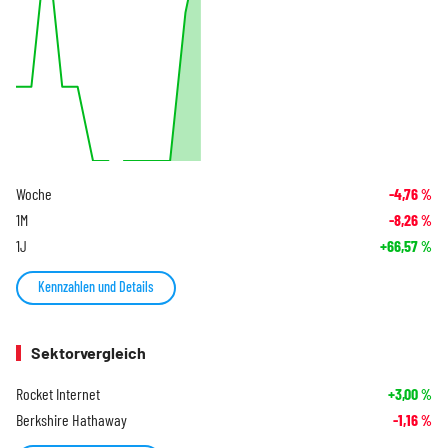
Woche
-4,76
%
1M
-8,26
%
1J
+66,57
%
Kennzahlen und Details
Sektorvergleich
Rocket Internet
+3,00
%
Berkshire Hathaway
-1,16
%