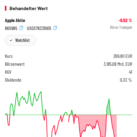
Behandelter Wert
Apple Aktie
-0,52
%
865985
US0378331005
Börse:
Tradegate
Watchlist
Kurs
269,80
EUR
Börsenwert
3.915,08 Mrd. EUR
KGV
41
Dividende
0,33 %