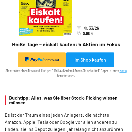
Nr. 33/26
8,90 €
Heiße Tage – eiskalt kaufen: 5 Aktien im Fokus
Im Shop kaufen
Sofortkauf
Sie erhalten einen Download-Link per E-Mail. Außerdem können Sie gekaufte E-Paper in Ihrem
Konto
herunterladen.
Buchtipp: Alles, was Sie über Stock-Picking wissen
müssen
Es ist der Traum eines jeden Anlegers: die nächste
Amazon, Apple, Tesla oder Google vor allen anderen zu
finden, sie ins Depot zu legen, jahrelang nicht anzurühren