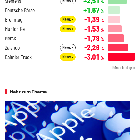
+2,51
Siemens
News
%
+1,67
Deutsche Börse
%
-1,39
Brenntag
News
%
-1,53
Munich Re
News
%
-1,79
Merck
%
-2,26
Zalando
News
%
-3,01
Daimler Truck
News
%
Börse: Tradegate
Mehr zum Thema