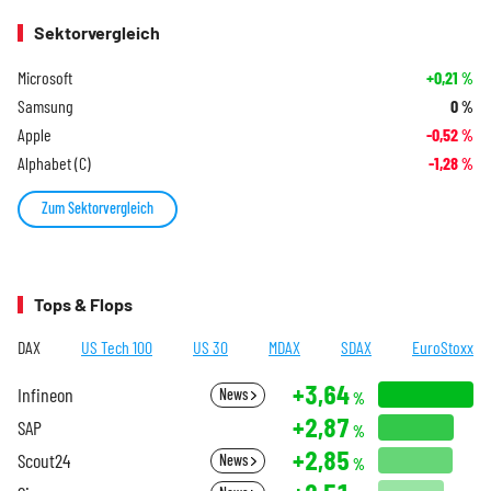
Sektorvergleich
Microsoft
+0,21
%
Samsung
0
%
Apple
-0,52
%
Alphabet (C)
-1,28
%
Zum Sektorvergleich
Tops & Flops
DAX
US Tech 100
US 30
MDAX
SDAX
EuroStoxx
+3,64
Infineon
News
%
+2,87
SAP
%
+2,85
Scout24
News
%