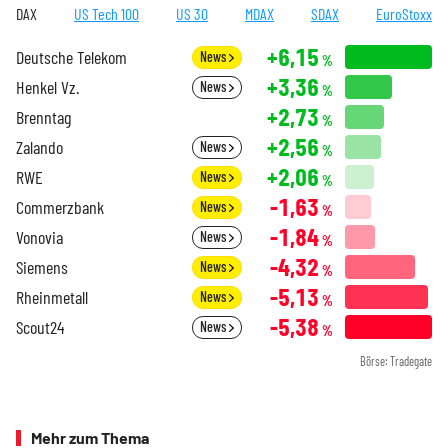
DAX
US Tech 100
US 30
MDAX
SDAX
EuroStoxx
+6,15
Deutsche Telekom
News
%
+3,36
Henkel Vz.
News
%
+2,73
Brenntag
%
+2,56
Zalando
News
%
+2,06
RWE
News
%
-1,63
Commerzbank
News
%
-1,84
Vonovia
News
%
-4,32
Siemens
News
%
-5,13
Rheinmetall
News
%
-5,38
Scout24
News
%
Börse: Tradegate
Mehr zum Thema