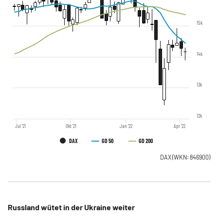
15k
14k
13k
12k
Jul '21
Okt '21
Jan '22
Apr '22
DAX
GD 50
GD 200
DAX
(WKN: 846900)
Russland wütet in der Ukraine weiter