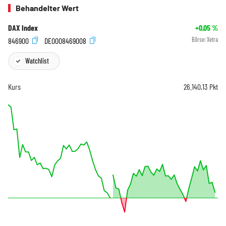
Behandelter Wert
DAX Index
+0,05
%
846900
DE0008469008
Börse:
Xetra
Watchlist
Kurs
26.140,13
Pkt