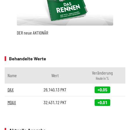
DER neue AKTIONÄR
Behandelte Werte
Veränderung
Name
Wert
Heute in %
DAX
26.140,13
PKT
+0,05
MDAX
32.431,12
PKT
+0,01