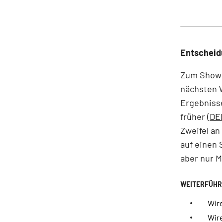
Entscheid
Zum Showd
nächsten 
Ergebnisse
früher (
DE
Zweifel a
auf einen 
aber nur M
Wir
Wire