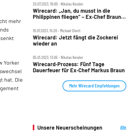
20.07.2023, 16:00 ‧ Nikolas Kessler
Wirecard: „Jan, du musst in die
Philippinen fliegen“ – Ex‑Chef Braun
icht mehr
als Fluchthelfer?
onds
19.07.2023, 15:20 ‧ Michael Diertl
Wirecard: Jetzt fängt die Zockerei
esenkt
wieder an
05.01.2023, 13:05 ‧ Nikolas Kessler
w Yorker
Wirecard‑Prozess: Fünf Tage
Dauerfeuer für Ex‑Chef Markus Braun
eswechsel
t hat. Die
Mehr Wirecard Empfehlungen
nagement
Unsere Neuerscheinungen
Alle
Neuerscheinungen