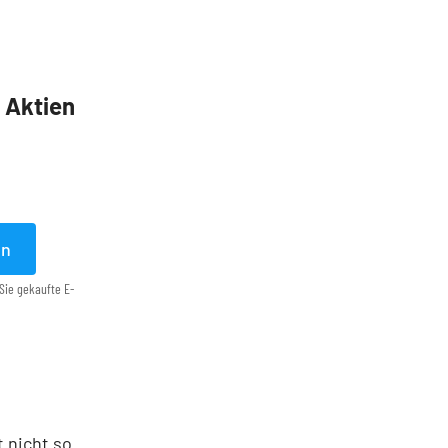
5 Aktien
en
Sie gekaufte E-
t nicht so