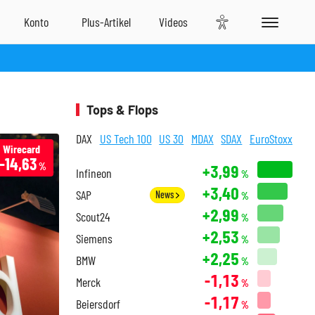
Tops & Flops
DAX
US Tech 100
US 30
MDAX
SDAX
EuroStoxx
Wirecard
-14,63
%
+3,99
Infineon
%
+3,40
SAP
News
%
+2,99
Scout24
%
+2,53
Siemens
%
+2,25
BMW
%
-1,13
Merck
%
-1,17
Beiersdorf
%