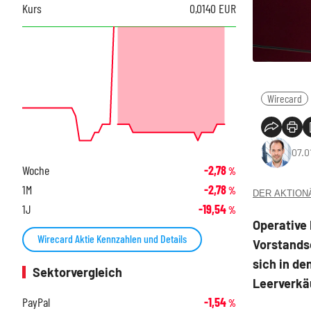
Kurs
0,0140
EUR
Wirecard
07.0
Woche
-2,78
%
1M
-2,78
%
DER AKTIONÄR
1J
-19,54
%
Operative
Wirecard Aktie Kennzahlen und Details
Vorstands
sich in de
Sektorvergleich
Leerverkäu
PayPal
-1,54
%