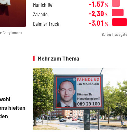
-1,57
Munich Re
%
-2,30
Zalando
%
-3,01
Daimler Truck
%
o: Getty Images
Börse: Tradegate
Mehr zum Thema
wohl
ns hielten
 den