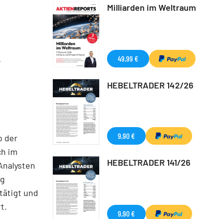
Milliarden im Weltraum
49,99 €
r
HEBELTRADER 142/26
9,90 €
b der
ch im
HEBELTRADER 141/26
Analysten
rg
tätigt und
t.
9,90 €