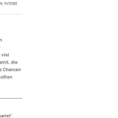
N: 747206)
n
e
 viel
amit, die
te Chancen
ollten
wartet"