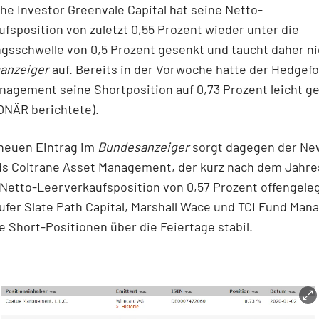
che Investor Greenvale Capital hat seine Netto-
fsposition von zuletzt 0,55 Prozent wieder unter die
gsschwelle von 0,5 Prozent gesenkt und taucht daher n
anzeiger
auf. Bereits in der Vorwoche hatte der Hedgef
agement seine Shortposition auf 0,73 Prozent leicht g
ONÄR berichtete
).
 neuen Eintrag im
Bundesanzeiger
sorgt dagegen der Ne
s Coltrane Asset Management, der kurz nach dem Jahr
Netto-Leerverkaufsposition von 0,57 Prozent offengeleg
fer Slate Path Capital, Marshall Wace und TCI Fund Ma
re Short-Positionen über die Feiertage stabil.