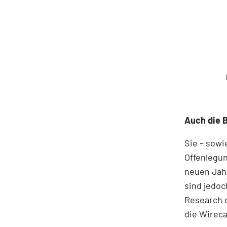
Auch die B
Sie – sowi
Offenlegun
neuen Jahr
sind jedo
Research d
die Wireca