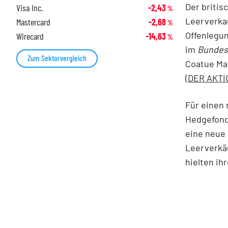
Der britis
Visa Inc.
-2,43
%
Leerverkau
Mastercard
-2,68
%
Offenlegun
Wirecard
-14,63
%
im
Bundes
Zum Sektorvergleich
Coatue Man
(
DER AKTI
Für einen
Hedgefond
eine neue 
Leerverkäu
hielten ih