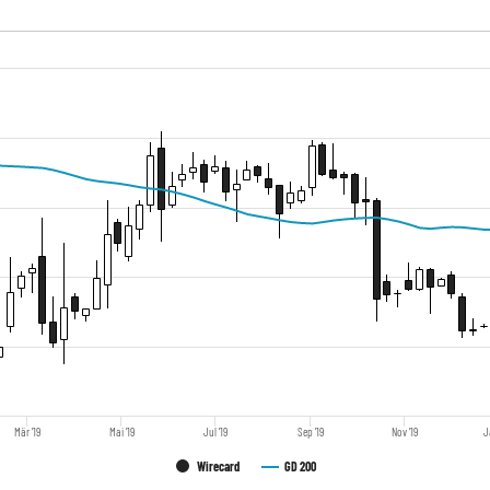
Mär '19
Mai '19
Jul '19
Sep '19
Nov '19
J
Wirecard
GD 200