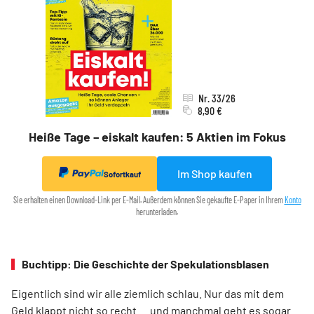
Nr. 33/26
8,90 €
Heiße Tage – eiskalt kaufen: 5 Aktien im Fokus
Im Shop kaufen
Sofortkauf
Sie erhalten einen Download-Link per E-Mail. Außerdem können Sie gekaufte E-Paper in Ihrem
Konto
herunterladen.
Buchtipp: Die Geschichte der Spekulationsblasen
Eigentlich sind wir alle ziemlich schlau. Nur das mit dem
Geld klappt nicht so recht … und manchmal geht es sogar