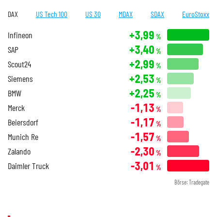
DAX
US Tech 100
US 30
MDAX
SDAX
EuroStoxx
+3,99
Infineon
%
+3,40
SAP
%
+2,99
Scout24
%
+2,53
Siemens
%
+2,25
BMW
%
-1,13
Merck
%
-1,17
Beiersdorf
%
-1,57
Munich Re
%
-2,30
Zalando
%
-3,01
Daimler Truck
%
Börse: Tradegate