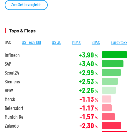
Zum Sektorvergleich
Tops & Flops
DAX
US Tech 100
US 30
MDAX
SDAX
EuroStoxx
+3,99
Infineon
%
+3,40
SAP
%
+2,99
Scout24
%
+2,53
Siemens
%
+2,25
BMW
%
-1,13
Merck
%
-1,17
Beiersdorf
%
-1,57
Munich Re
%
-2,30
Zalando
%