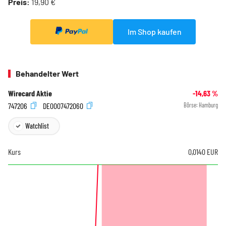
Preis:
19,90 €
Im Shop kaufen
Behandelter Wert
Wirecard Aktie
-14,63
%
747206
DE0007472060
Börse:
Hamburg
Watchlist
Kurs
0,0140
EUR