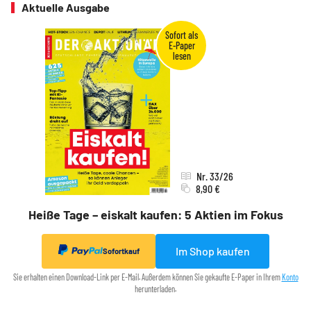
Aktuelle Ausgabe
Nr. 33/26
8,90 €
Heiße Tage – eiskalt kaufen: 5 Aktien im Fokus
Im Shop kaufen
Sofortkauf
Sie erhalten einen Download-Link per E-Mail. Außerdem können Sie gekaufte E-Paper in Ihrem
Konto
herunterladen.