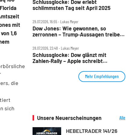
Schlussglocke: Dow erlebt
Florida
schlimmsten Tag seit April 2025
Amtszeit
29.07.2026, 16:55 ‧ Lukas Meyer
Jones mit
Dow Jones: Wie gewonnen, so
von 1,6
zerronnen – Trump‑Aussagen treiben
Ölpreis
inem
28.07.2026, 22:48 ‧ Lukas Meyer
Schlussglocke: Dow glänzt mit
Zahlen‑Rally – Apple schreibt
rbörsliche
Geschichte
"
Mehr Empfehlungen
ers, die
tiert
n sich
Unsere Neuerscheinungen
Alle
Neuerscheinungen
HEBELTRADER 141/26