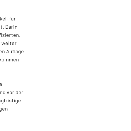
el, für
t. Darin
izierten,
 weiter
ten Auflage
gekommen
e
und vor der
gfristige
igen