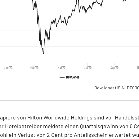
Jan '20
Mär '20
Mai '20
Jul '20
Sep '20
N
DowJones
DowJones
(ISIN: DE0
apiere von Hilton Worldwide Holdings sind vor Handelss
er Hotelbetreiber meldete einen Quartalsgewinn von 6 C
ohl ein Verlust von 2 Cent pro Anteilsschein erwartet wu