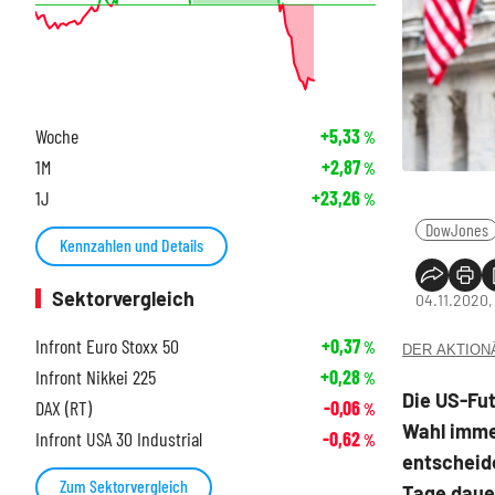
Woche
+5,33
%
1M
+2,87
%
1J
+23,26
%
DowJones
Kennzahlen und Details
Sektorvergleich
04.11.2020,
Infront Euro Stoxx 50
+0,37
%
DER AKTIONÄR
Infront Nikkei 225
+0,28
%
Die US-Fut
DAX (RT)
-0,06
%
Wahl imme
Infront USA 30 Industrial
-0,62
%
entscheid
Zum Sektorvergleich
Tage daue