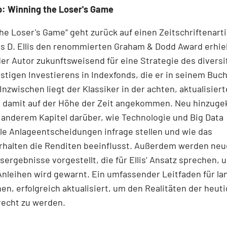
: Winning the Loser's Game
he Loser's Game“ geht zurück auf einen Zeitschriftenartik
s D. Ellis den renommierten Graham & Dodd Award erhiel
der Autor zukunftsweisend für eine Strategie des diversif
tigen Investierens in Indexfonds, die er in seinem Buch
Inzwischen liegt der Klassiker in der achten, aktualisier
st damit auf der Höhe der Zeit angekommen. Neu hinzu
 anderem Kapitel darüber, wie Technologie und Big Data
lle Anlageentscheidungen infrage stellen und wie das
rhalten die Renditen beeinflusst. Außerdem werden neu
ergebnisse vorgestellt, die für Ellis’ Ansatz sprechen, 
Anleihen wird gewarnt. Ein umfassender Leitfaden für lan
nen, erfolgreich aktualisiert, um den Realitäten der heut
recht zu werden.