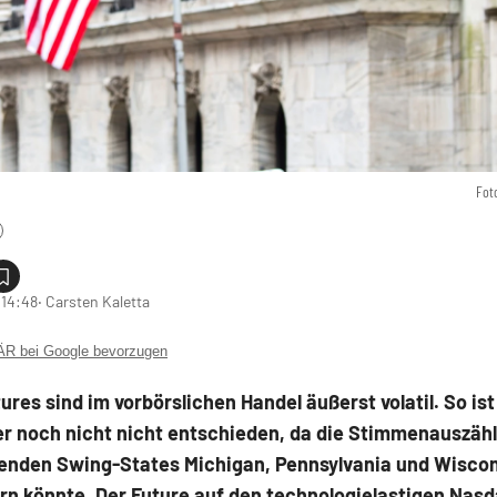
Fot
 14:48
‧ Carsten Kaletta
 bei Google bevorzugen
ures sind im vorbörslichen Handel äußerst volatil. So ist
r noch nicht nicht entschieden, da die Stimmenauszähl
enden Swing-States Michigan, Pennsylvania und Wisco
rn könnte. Der Future auf den technologielastigen Nasd