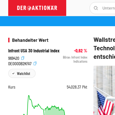
Wallstr
Behandelter Wert
Technol
Infront USA 30 Industrial Index
-0,62
%
entschi
Börse:
Infront Index
969420
Indications
DE000DB2KFA7
Watchlist
Kurs
54.028,37
Pkt