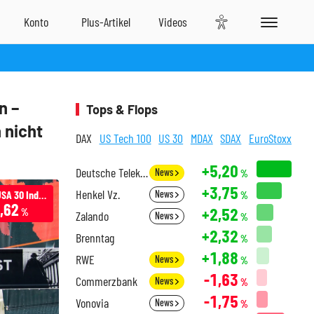
n –
Tops & Flops
 nicht
DAX
US Tech 100
US 30
MDAX
SDAX
EuroStoxx
+5,20
Deutsche Telekom
News
%
+3,75
Henkel Vz.
Infront USA 30 Industrial
News
%
,62
+2,52
%
Zalando
News
%
+2,32
Brenntag
%
+1,88
RWE
News
%
-1,63
Commerzbank
News
%
-1,75
Vonovia
News
%