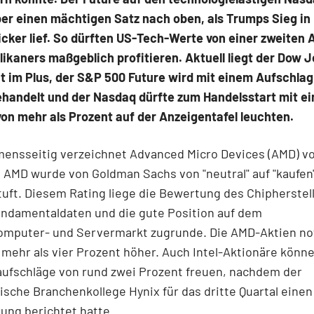
r einen mächtigen Satz nach oben, als Trumps Sieg in 
icker lief. So dürften US-Tech-Werte von einer zweiten 
ikaners maßgeblich profitieren. Aktuell liegt der Dow 
t im Plus, der S&P 500 Future wird mit einem Aufschlag 
ehandelt und der Nasdaq dürfte zum Handelsstart mit e
n mehr als Prozent auf der Anzeigentafel leuchten.
ensseitig verzeichnet Advanced Micro Devices (AMD) vo
AMD wurde von Goldman Sachs von "neutral" auf "kaufen
uft. Diesem Rating liege die Bewertung des Chipherstell
undamentaldaten und die gute Position auf dem
omputer- und Servermarkt zugrunde. Die AMD-Aktien no
 mehr als vier Prozent höher. Auch Intel-Aktionäre könne
aufschläge von rund zwei Prozent freuen, nachdem der
sche Branchenkollege Hynix für das dritte Quartal einen
ung berichtet hatte.