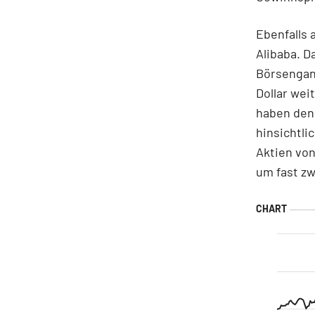
Ebenfalls 
Alibaba. 
Börsengang
Dollar wei
haben den 
hinsichtli
Aktien vo
um fast zw