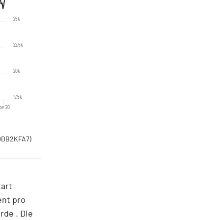
25k
22,5k
20k
17,5k
ov '20
00DB2KFA7)
tart
ent pro
rde . Die