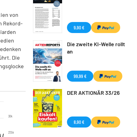
tien von
n Rekord-
9,90 €
liarden
medien
Die zweite KI-Welle rollt
 Bedenken
an
hrt. Die
ungsglocke
99,99 €
DER AKTIONÄR 33/26
30k
8,90 €
27,5k