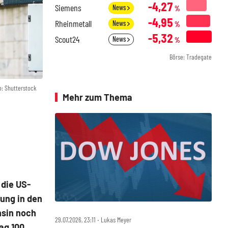
-4,27
Siemens
News
%
-4,95
Rheinmetall
News
%
-5,32
Scout24
News
%
Börse: Tradegate
o: Shutterstock
Mehr zum Thema
 die US-
ung in den
nsin noch
29.07.2026, 23:11 ‧ Lukas Meyer
aq 100