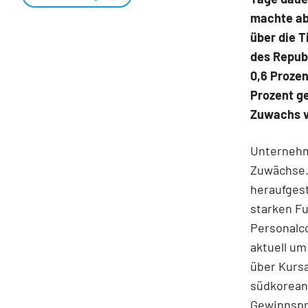
machte abe
über die T
des Republ
0,6 Prozen
Prozent g
Zuwachs vo
Unternehm
Zuwächse. 
heraufgest
starken F
Personalc
aktuell um
über Kurs
südkoreani
Gewinnspr