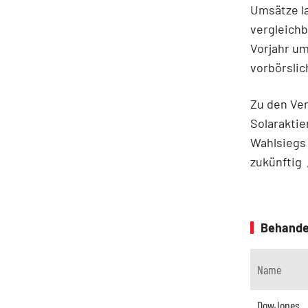
Umsätze la
vergleich
Vorjahr um
vorbörslic
Zu den Ve
Solaraktie
Wahlsiegs 
zukünftig „
Behande
Name
DowJones