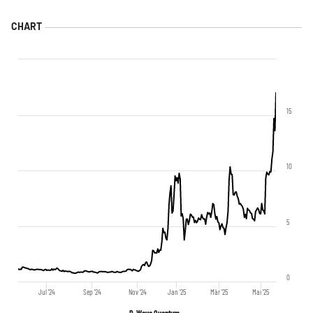
15
10
5
0
Jul '24
Sep '24
Nov '24
Jan '25
Mär '25
Mai '25