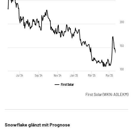
200
150
100
Jul '24
Sep '24
Nov '24
Jan '25
Mär '25
Mai '25
First Solar
First Solar
(WKN: A0LEKM)
Snowflake glänzt mit Prognose