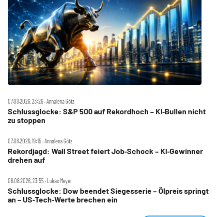
07.08.2026, 23:26 ‧ Annalena Götz
Schlussglocke: S&P 500 auf Rekordhoch – KI‑Bullen nicht
zu stoppen
07.08.2026, 19:15 ‧ Annalena Götz
Rekordjagd: Wall Street feiert Job‑Schock – KI‑Gewinner
drehen auf
06.08.2026, 23:55 ‧ Lukas Meyer
Schlussglocke: Dow beendet Siegesserie – Ölpreis springt
an – US‑Tech‑Werte brechen ein