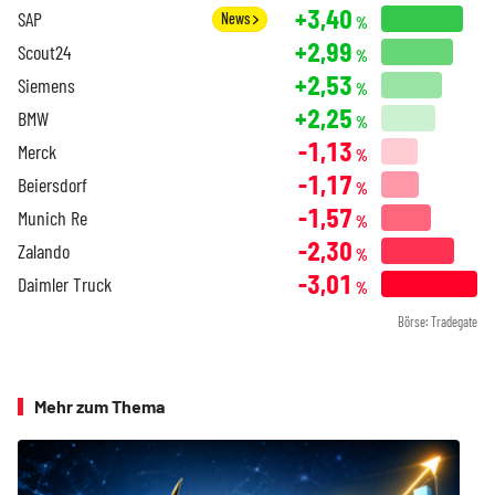
+3,40
SAP
News
%
+2,99
Scout24
%
+2,53
Siemens
%
+2,25
BMW
%
-1,13
Merck
%
-1,17
Beiersdorf
%
-1,57
Munich Re
%
-2,30
Zalando
%
-3,01
Daimler Truck
%
Börse: Tradegate
Mehr zum Thema