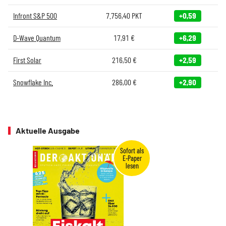
Infront S&P 500
7.756,40
PKT
+0,59
D-Wave Quantum
17,91
€
+6,29
First Solar
216,50
€
+2,59
Snowflake Inc.
286,00
€
+2,90
Aktuelle Ausgabe