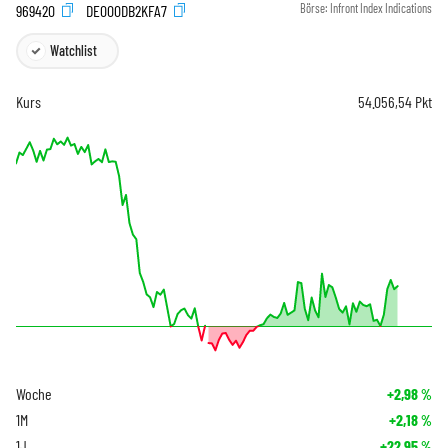
969420
DE000DB2KFA7
Börse:
Infront Index Indications
Watchlist
Kurs
54.056,54
Pkt
Woche
+2,98
%
1M
+2,18
%
1J
+22,95
%