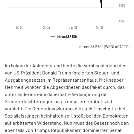
5000
4750
Jul '24
Okt '24
Jan '25
Apr '25
Infront S&P 500
Infront S&P 500
(WKN: A0AET0)
Im Fokus der Anleger stand heute die Verabschiedung des
von US-Präsident Donald Trump forcierten Steuer- und
Ausgabengesetzes im Repräsentantenhaus. Mit knapper
Mehrheit winkten die Abgeordneten das Paket durch, das
unter anderem eine dauerhafte Verlängerung der
Steuererleichterungen aus Trumps erster Amtszeit
vorsieht. Die Gegenfinanzierung, die auch Einschnitte bei
Sozialleistungen beinhalten soll, stößt bei den Demokraten
auf erbitterten Widerstand. Nun muss das Gesetz noch den
ebenfalls von Trumps Republikanern dominierten Senat