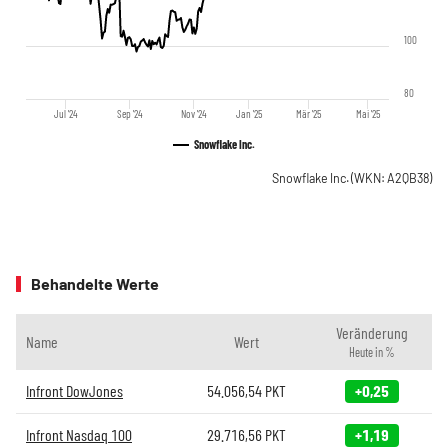
100
80
Jul '24
Sep '24
Nov '24
Jan '25
Mär '25
Mai '25
Snowflake Inc.
Snowflake Inc.
(WKN: A2QB38)
Behandelte Werte
Veränderung
Name
Wert
Heute in %
Infront DowJones
54.056,54
PKT
+0,25
Infront Nasdaq 100
29.716,56
PKT
+1,19