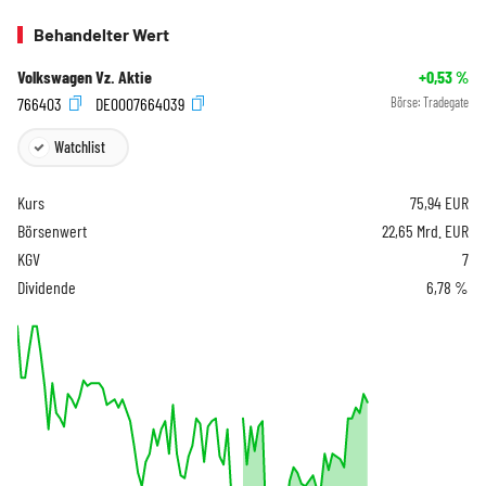
Behandelter Wert
Volkswagen Vz. Aktie
+0,53
%
766403
DE0007664039
Börse:
Tradegate
Watchlist
Kurs
75,94
EUR
Börsenwert
22,65 Mrd. EUR
KGV
7
Dividende
6,78 %