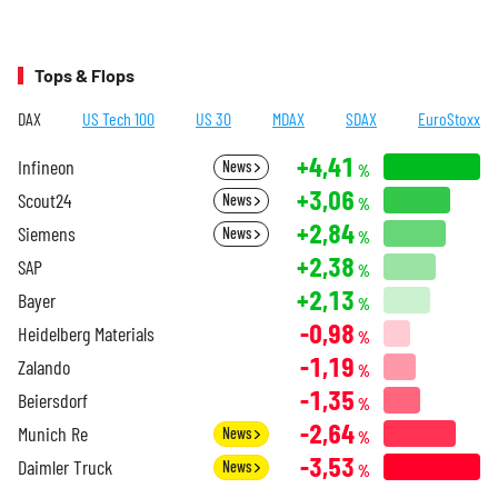
Tops & Flops
DAX
US Tech 100
US 30
MDAX
SDAX
EuroStoxx
+4,41
Infineon
News
%
+3,06
Scout24
News
%
+2,84
Siemens
News
%
+2,38
SAP
%
+2,13
Bayer
%
-0,98
Heidelberg Materials
%
-1,19
Zalando
%
-1,35
Beiersdorf
%
-2,64
Munich Re
News
%
-3,53
Daimler Truck
News
%