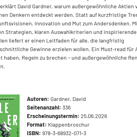
 erklärt David Gardner, warum außergewöhnliche Aktien 
en Denkern entdeckt werden. Statt auf kurzfristige Tre
unftsvisionen, Innovation und Mut zum Andersdenken. M
n Strategien, klaren Auswahlkriterien und inspirierend
len liefert er einen Leit­faden für alle, die langfristig
chnittliche Gewinne erzielen wollen. Ein Must-read für 
ut haben, Regeln zu brechen – und außergewöhnliche Re
n.
Autoren:
Gardner, David
Seitenanzahl:
336
Erscheinungstermin:
25.06.2026
Format:
Klappenbroschur
ISBN:
978-3-68932-071-3