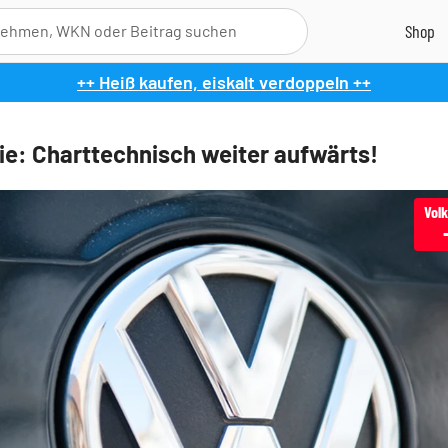
++ Heiß kaufen, eiskalt verdoppeln ++
e: Charttechnisch weiter aufwärts!
Vol