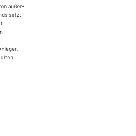
von außer­
nds setzt
it
en
Anleger,
nditen