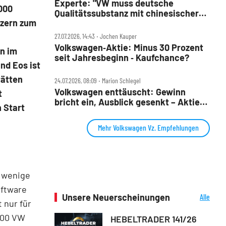
Experte: "VW muss deutsche
000
Qualitätssubstanz mit chinesischer
nzern zum
Entwicklungsgeschwindigkeit
verbinden"
27.07.2026, 14:43 ‧ Jochen Kauper
Volkswagen‑Aktie: Minus 30 Prozent
n im
seit Jahresbeginn ‑ Kaufchance?
nd Eos ist
tätten
24.07.2026, 08:09 ‧ Marion Schlegel
Volkswagen enttäuscht: Gewinn
t
bricht ein, Ausblick gesenkt – Aktie
n Start
fällt
Mehr Volkswagen Vz. Empfehlungen
r wenige
oftware
Unsere Neuerscheinungen
Alle
 nur für
Neuerscheinungen
500 VW
HEBELTRADER 141/26