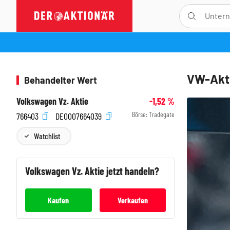
VW-Akti
Behandelter Wert
Volkswagen Vz. Aktie
-1,52
%
Börse:
Tradegate
766403
DE0007664039
Watchlist
Volkswagen Vz.
Aktie jetzt handeln?
Kaufen
Verkaufen