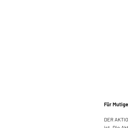
Für Mutig
DER AKTION
ist. Die A