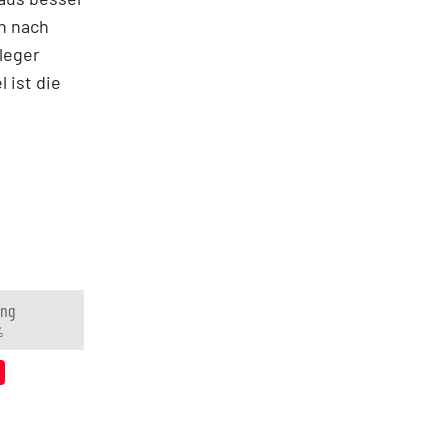
n nach
leger
 ist die
ung
%