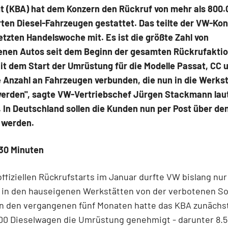
 (KBA) hat dem Konzern den Rückruf von mehr als 800.
ten Diesel-Fahrzeugen gestattet. Das teilte der VW-Ko
etzten Handelswoche mit. Es ist die größte Zahl von
enen Autos seit dem Beginn der gesamten Rückrufaktio
it dem Start der Umrüstung für die Modelle Passat, CC u
 Anzahl an Fahrzeugen verbunden, die nun in die Werks
rden", sagte VW-Vertriebschef Jürgen Stackmann lau
. In Deutschland sollen die Kunden nun per Post über de
 werden.
 30 Minuten
offiziellen Rückrufstarts im Januar durfte VW bislang nu
 in den hauseigenen Werkstätten von der verbotenen S
In den vergangenen fünf Monaten hatte das KBA zunächst
000 Dieselwagen die Umrüstung genehmigt - darunter 8.