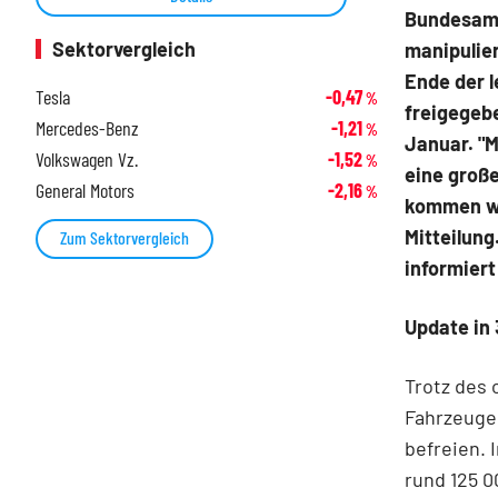
Bundesamt
Sektorvergleich
manipulier
Ende der l
Tesla
-0,47
%
freigegeb
Mercedes-Benz
-1,21
%
Januar. "M
Volkswagen Vz.
-1,52
%
eine große
General Motors
-2,16
%
kommen we
Mitteilung
Zum Sektorvergleich
informiert
Update in
Trotz des 
Fahrzeuge
befreien. 
rund 125 