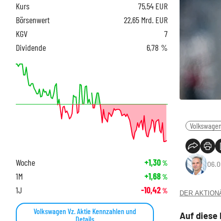
Kurs
75,54
EUR
Börsenwert
22,65 Mrd. EUR
KGV
7
Dividende
6,78 %
Volkswagen
Woche
+1,30
%
06.0
1M
+1,68
%
1J
-10,42
%
DER AKTIONÄR
Volkswagen Vz. Aktie Kennzahlen und
Auf diese
Details