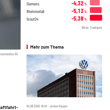
-4,32
Siemens
%
-5,13
Rheinmetall
%
-5,38
Scout24
%
Börse: Tradegate
Mehr zum Thema
örsenmedien AG
04.08.2026, 16:45 ‧ Jochen Kauper
aftfahrt-