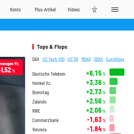
Tops & Flops
DAX
US Tech 100
US 30
MDAX
SDAX
EuroStoxx
kswagen Vz.
-1,52
%
+6,15
Deutsche Telekom
%
+3,36
Henkel Vz.
%
+2,73
Brenntag
%
+2,56
Zalando
%
+2,06
RWE
%
-1,63
Commerzbank
%
-1,84
Vonovia
%