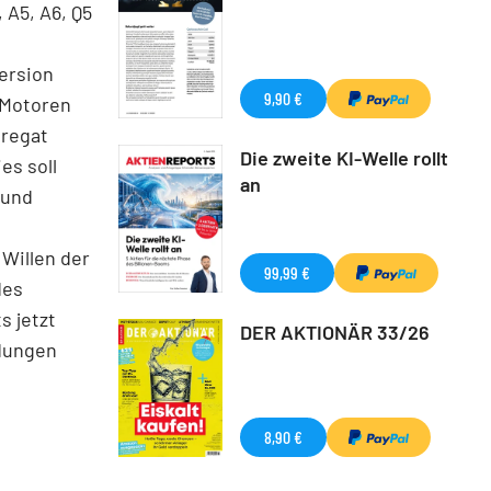
 A5, A6, Q5
ersion
9,90 €
r-Motoren
gregat
Die zweite KI-Welle rollt
es soll
an
 und
 Willen der
99,99 €
des
s jetzt
DER AKTIONÄR 33/26
ndungen
8,90 €