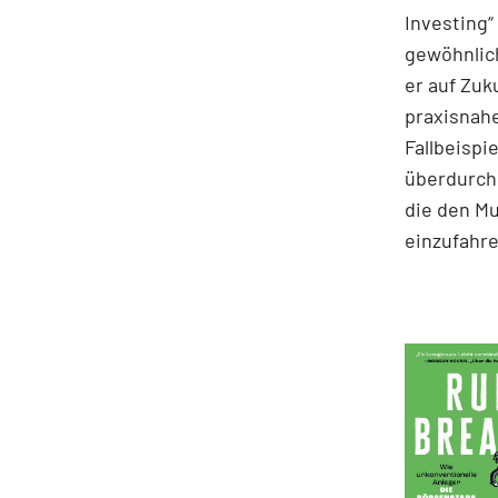
Investing“
gewöhnlich
er auf Zuk
praxisnahe
Fallbeispie
überdurchs
die den M
einzufahre