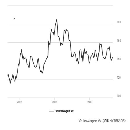
180
160
140
120
100
2017
2018
2019
Volkswagen Vz.
Volkswagen Vz.
(WKN: 766403)