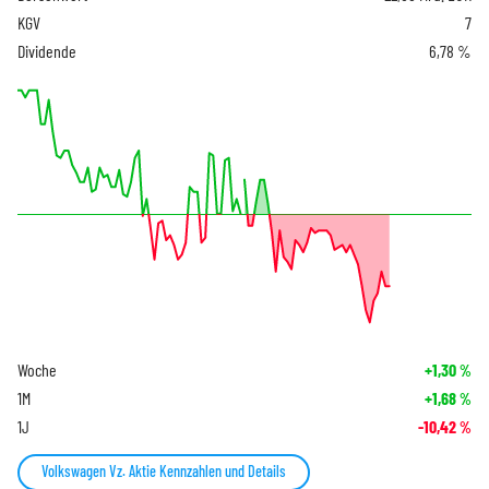
KGV
7
Dividende
6,78 %
Woche
+1,30
%
1M
+1,68
%
1J
-10,42
%
Volkswagen Vz. Aktie Kennzahlen und Details