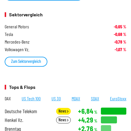
Sektorvergleich
General Motors
-0,65
%
Tesla
-0,68
%
Mercedes-Benz
-0,78
%
Volkswagen Vz.
-1,07
%
Zum Sektorvergleich
Tops & Flops
DAX
US Tech 100
US 30
MDAX
SDAX
EuroStoxx
+6,84
Deutsche Telekom
News
%
+4,29
Henkel Vz.
News
%
+2,76
Brenntag
%