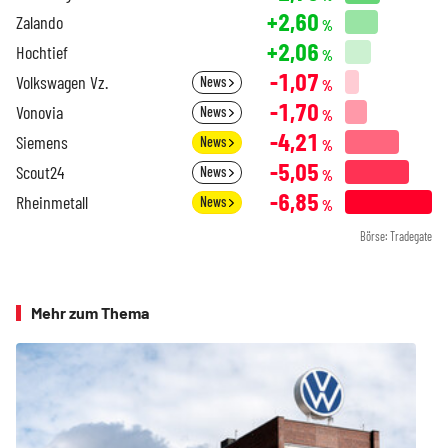
+2,60
Zalando
%
+2,06
Hochtief
%
-1,07
Volkswagen Vz.
News
%
-1,70
Vonovia
News
%
-4,21
Siemens
News
%
-5,05
Scout24
News
%
-6,85
Rheinmetall
News
%
Börse: Tradegate
Mehr zum Thema