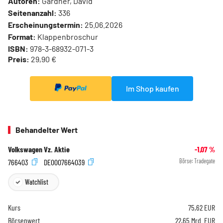
Autoren:
Gardner, David
Seitenanzahl:
336
Erscheinungstermin:
25.06.2026
Format:
Klappenbroschur
ISBN:
978-3-68932-071-3
Preis:
29,90 €
Im Shop kaufen
Behandelter Wert
Volkswagen Vz. Aktie
-1,07
%
766403
DE0007664039
Börse:
Tradegate
Watchlist
Kurs
75,62
EUR
Börsenwert
22,65 Mrd. EUR