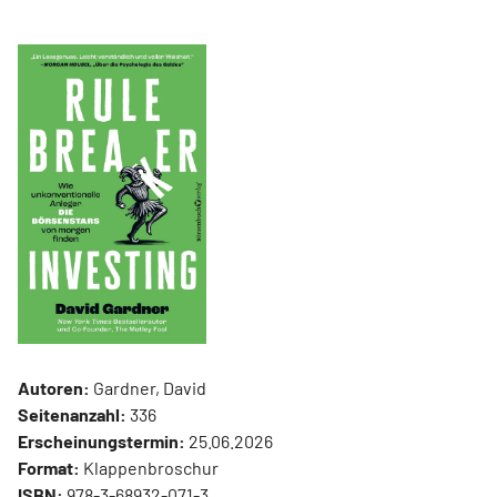
Autoren:
Gardner, David
Seitenanzahl:
336
Erscheinungstermin:
25.06.2026
Format:
Klappenbroschur
ISBN:
978-3-68932-071-3