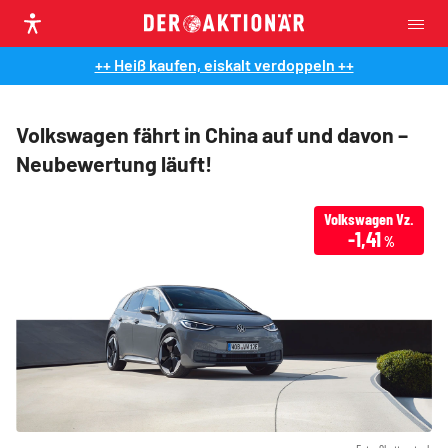
++ Heiß kaufen, eiskalt verdoppeln ++
Volkswagen fährt in China auf und davon –
Neubewertung läuft!
Volkswagen Vz.
-1,41
%