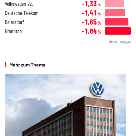
-1,33
Volkswagen Vz.
%
-1,41
Deutsche Telekom
%
-1,65
Beiersdorf
%
-1,84
Brenntag
%
Börse: Tradegate
Mehr zum Thema