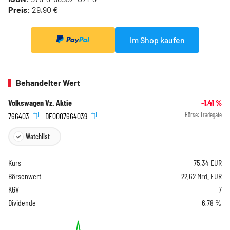
Preis:
29,90 €
Im Shop kaufen
Behandelter Wert
Volkswagen Vz. Aktie
-1,41
%
766403
DE0007664039
Börse:
Tradegate
Watchlist
Kurs
75,34
EUR
Börsenwert
22,62 Mrd. EUR
KGV
7
Dividende
6,78 %