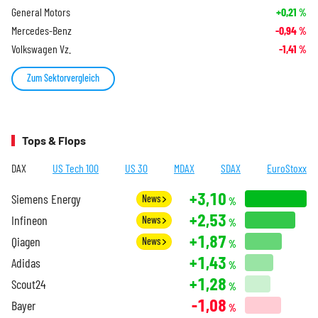
General Motors
+0,21
%
Mercedes-Benz
-0,94
%
Volkswagen Vz.
-1,41
%
Zum Sektorvergleich
Tops & Flops
DAX
US Tech 100
US 30
MDAX
SDAX
EuroStoxx
+3,10
Siemens Energy
News
%
+2,53
Infineon
News
%
+1,87
Qiagen
News
%
+1,43
Adidas
%
+1,28
Scout24
%
-1,08
Bayer
%