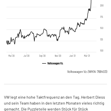
200
175
150
125
100
Mai '20
Jul '20
Sep '20
Nov '20
Jan '21
Mär '21
Volkswagen Vz.
Volkswagen Vz.
(WKN: 766403)
VW legt eine hohe Taktfrequenz an den Tag. Herbert Diess
und sein Team haben in den letzten Monaten vieles richtig
gemacht. Die Puzzleteile werden Stück für Stück