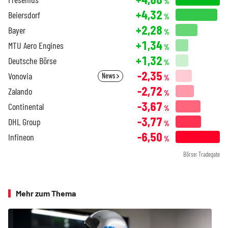
%
+4,32
Beiersdorf
%
+2,28
Bayer
%
+1,34
MTU Aero Engines
%
+1,32
Deutsche Börse
%
-2,35
Vonovia
News
%
-2,72
Zalando
%
-3,67
Continental
%
-3,77
DHL Group
%
-6,50
Infineon
%
Börse: Tradegate
Mehr zum Thema