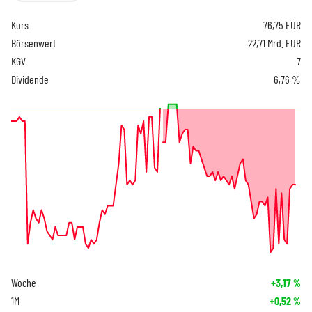
Kurs
76,75
EUR
Börsenwert
22,71 Mrd. EUR
KGV
7
Dividende
6,76 %
Woche
+3,17
%
1M
+0,52
%