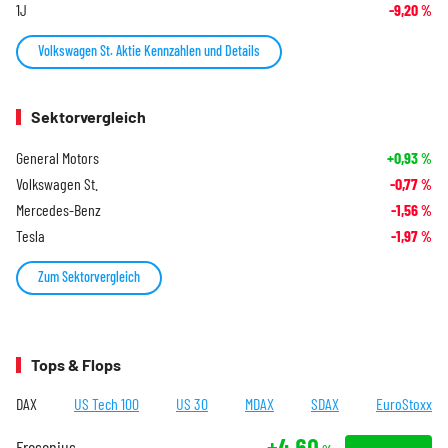
1J
-9,20
%
Volkswagen St. Aktie Kennzahlen und Details
Sektorvergleich
General Motors
+0,93
%
Volkswagen St.
-0,77
%
Mercedes-Benz
-1,56
%
Tesla
-1,97
%
Zum Sektorvergleich
Tops & Flops
DAX
US Tech 100
US 30
MDAX
SDAX
EuroStoxx
+4,60
Fresenius