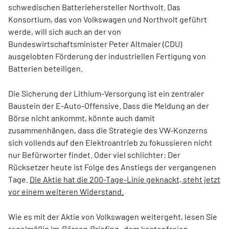
schwedischen Batteriehersteller Northvolt. Das
Konsortium, das von Volkswagen und Northvolt geführt
werde, will sich auch an der von
Bundeswirtschaftsminister Peter Altmaier (CDU)
ausgelobten Förderung der industriellen Fertigung von
Batterien beteiligen.
Die Sicherung der Lithium-Versorgung ist ein zentraler
Baustein der E-Auto-Offensive. Dass die Meldung an der
Börse nicht ankommt, könnte auch damit
zusammenhängen, dass die Strategie des VW-Konzerns
sich vollends auf den Elektroantrieb zu fokussieren nicht
nur Befürworter findet. Oder viel schlichter: Der
Rücksetzer heute ist Folge des Anstiegs der vergangenen
Tage.
Die Aktie hat die 200-Tage-Linie geknackt, steht jetzt
vor einem weiteren Widerstand.
Wie es mit der Aktie von Volkswagen weitergeht, lesen Sie
regelmäßig im
Börsen.Briefing.
, dem kostenfreien