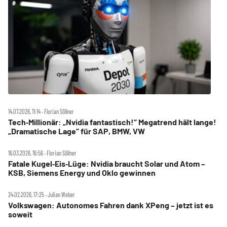
14.07.2026, 11:14 ‧ Florian Söllner
Tech‑Millionär: „Nvidia fantastisch!“ Megatrend hält lange!
„Dramatische Lage“ für SAP, BMW, VW
16.03.2026, 16:56 ‧ Florian Söllner
Fatale Kugel‑Eis‑Lüge: Nvidia braucht Solar und Atom –
KSB, Siemens Energy und Oklo gewinnen
24.02.2026, 17:25 ‧ Julian Weber
Volkswagen: Autonomes Fahren dank XPeng – jetzt ist es
soweit