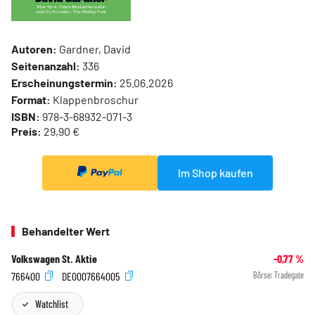
Autoren:
Gardner, David
Seitenanzahl:
336
Erscheinungstermin:
25.06.2026
Format:
Klappenbroschur
ISBN:
978-3-68932-071-3
Preis:
29,90 €
Im Shop kaufen
Behandelter Wert
Volkswagen St. Aktie
-0,77
%
766400
DE0007664005
Börse:
Tradegate
Watchlist