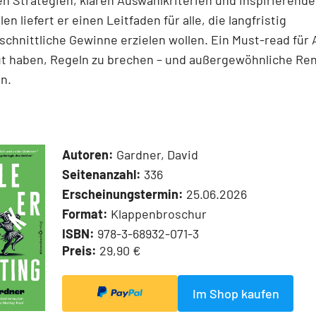
n Strategien, klaren Auswahlkriterien und inspirierend
len liefert er einen Leit­faden für alle, die langfristig
chnittliche Gewinne erzielen wollen. Ein Must-read für 
ut haben, Regeln zu brechen – und außergewöhnliche Re
n.
Autoren:
Gardner, David
Seitenanzahl:
336
Erscheinungstermin:
25.06.2026
Format:
Klappenbroschur
ISBN:
978-3-68932-071-3
Preis:
29,90 €
Im Shop kaufen