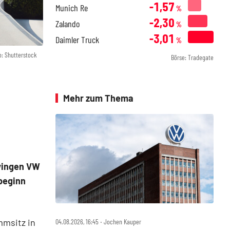
-1,57
Munich Re
%
-2,30
Zalando
%
-3,01
Daimler Truck
%
o: Shutterstock
Börse: Tradegate
Mehr zum Thema
wingen VW
sbeginn
mmsitz in
04.08.2026, 16:45 ‧ Jochen Kauper