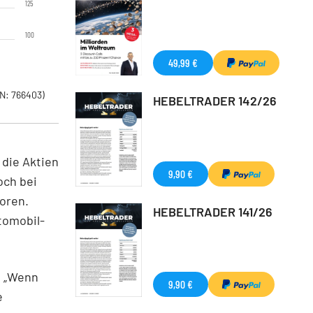
125
100
49,99 €
N: 766403)
HEBELTRADER 142/26
 die Aktien
9,90 €
och bei
loren.
HEBELTRADER 141/26
tomobil-
. „Wenn
9,90 €
e