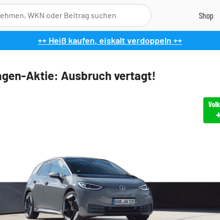
++ Heiß kaufen, eiskalt verdoppeln ++
gen-Aktie: Ausbruch vertagt!
Vol