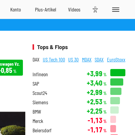
Tops & Flops
DAX
US Tech 100
US 30
MDAX
SDAX
EuroStoxx
kswagen Vz.
+0,85
%
+3,99
Infineon
%
+3,40
SAP
%
+2,99
Scout24
%
+2,53
Siemens
%
+2,25
BMW
%
-1,13
Merck
%
-1,17
Beiersdorf
%