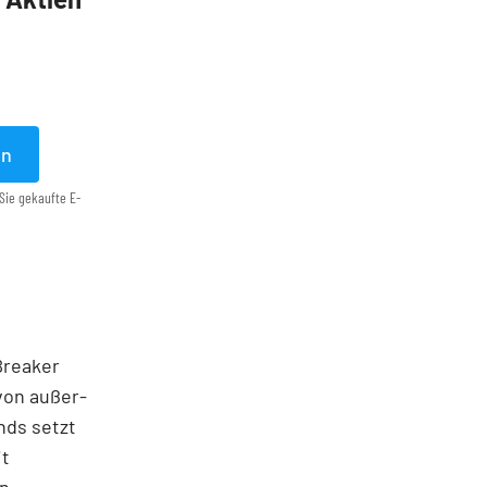
en
Sie gekaufte E-
 Breaker
von außer­
nds setzt
it