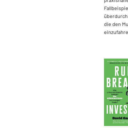
praxisnahe
Fallbeispie
überdurchs
die den M
einzufahre