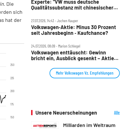
Experte: "VW muss deutsche
in
. Die
Qualitätssubstanz mit chinesischer
erden sich
Entwicklungsgeschwindigkeit
verbinden"
as hat der
27.07.2026, 14:43 ‧ Jochen Kauper
Volkswagen‑Aktie: Minus 30 Prozent
seit Jahresbeginn ‑ Kaufchance?
24.07.2026, 08:09 ‧ Marion Schlegel
Volkswagen enttäuscht: Gewinn
bricht ein, Ausblick gesenkt – Aktie
fällt
250
Mehr Volkswagen Vz. Empfehlungen
225
200
175
Unsere Neuerscheinungen
Alle
Neuerscheinungen
150
Milliarden im Weltraum