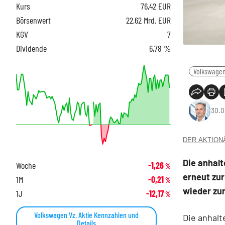
Kurs
76,42
EUR
Börsenwert
22,62 Mrd. EUR
KGV
7
Dividende
6,78 %
Volkswagen
30.0
DER AKTIONÄR
Die anhal
Woche
-1,26
%
erneut zur
1M
-0,21
%
wieder zu
1J
-12,17
%
Volkswagen Vz. Aktie Kennzahlen und
Die anhal
Details