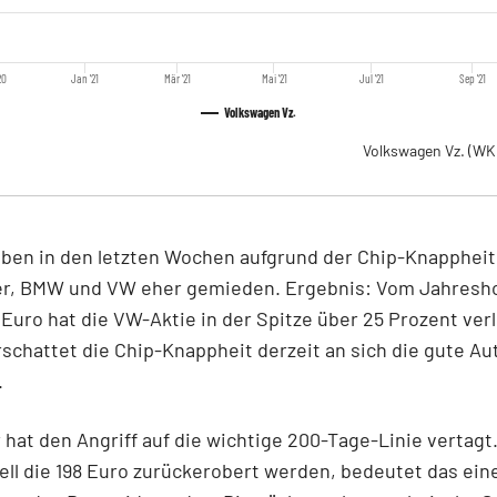
20
Jan '21
Mär '21
Mai '21
Jul '21
Sep '21
Volkswagen Vz.
Volkswagen Vz.
(WK
ben in den letzten Wochen aufgrund der Chip-Knappheit
er, BMW und VW eher gemieden. Ergebnis: Vom Jahresh
Euro hat die VW-Aktie in der Spitze über 25 Prozent ver
schattet die Chip-Knappheit derzeit an sich die gute Au
.
 hat den Angriff auf die wichtige 200-Tage-Linie vertagt
ell die 198 Euro zurückerobert werden, bedeutet das ein