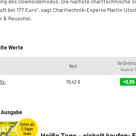
ung des Downsidemodus. Die nächste charttechnische S
äuft bei 177 Euro“, sagt Charttechnik-Experte Martin Uts
r & Reuschel.
lte Werte
Veränder
Wert
Heute in 
Vz.
76,42
€
+0,85
e Ausgabe
Heiße Tage – eiskalt kaufen: 