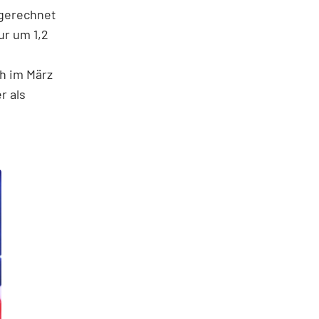
 gerechnet
ur um 1,2
h im März
r als