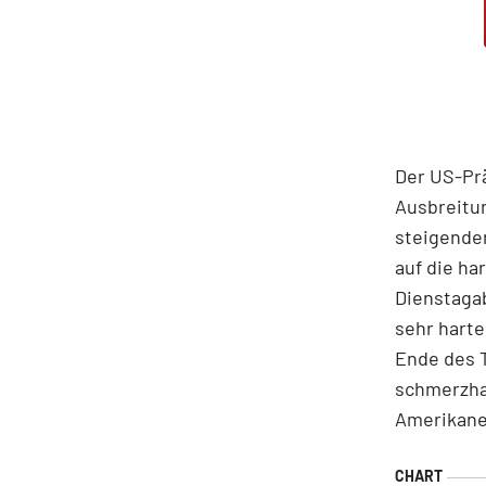
Der US-Pr
Ausbreitun
steigende
auf die ha
Dienstagab
sehr harte
Ende des T
schmerzha
Amerikane