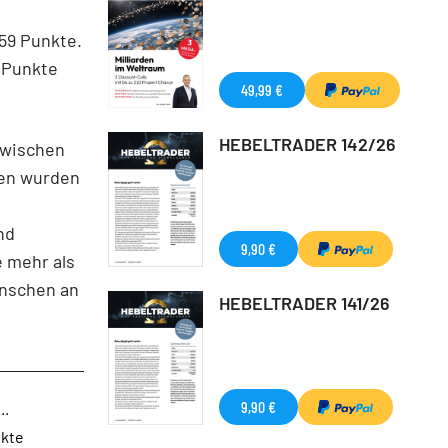
,59 Punkte.
0 Punkte
49,99 €
HEBELTRADER 142/26
zwischen
sen wurden
nd
9,90 €
e mehr als
enschen an
HEBELTRADER 141/26
9,90 €
..
nkte