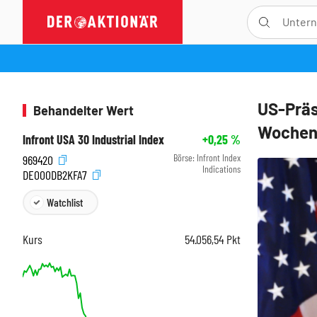
US-Präs
Behandelter Wert
Wochen”
Infront USA 30 Industrial Index
+0,25
%
Börse:
Infront Index
969420
Indications
DE000DB2KFA7
Watchlist
Kurs
54.056,54
Pkt