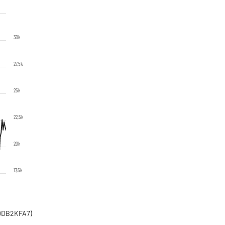
30k
27,5k
25k
22,5k
20k
17,5k
00DB2KFA7)