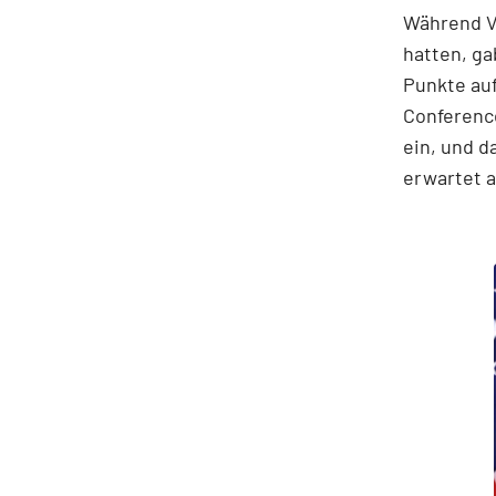
Während V
hatten, ga
Punkte au
Conference
ein, und d
erwartet a