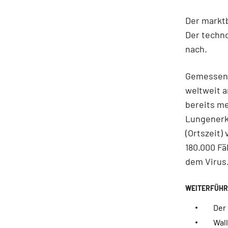
Der marktb
Der techno
nach.
Gemessen a
weltweit 
bereits me
Lungenerk
(Ortszeit)
180.000 Fä
dem Virus
Der
Wal