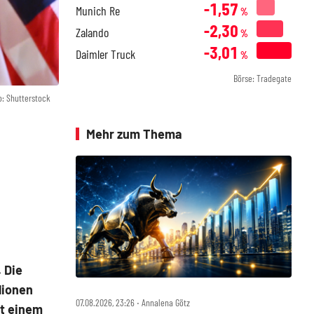
-1,57
Munich Re
%
-2,30
Zalando
%
-3,01
Daimler Truck
%
Börse: Tradegate
o: Shutterstock
Mehr zum Thema
 Die
lionen
07.08.2026, 23:26 ‧ Annalena Götz
it einem