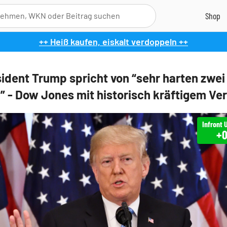
++ Heiß kaufen, eiskalt verdoppeln ++
ident Trump spricht von “sehr harten zwei
 - Dow Jones mit historisch kräftigem Ver
+0