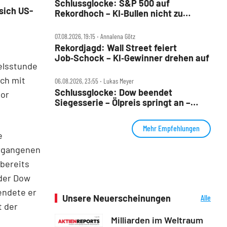
Schlussglocke: S&P 500 auf
sich US-
Rekordhoch – KI‑Bullen nicht zu
stoppen
07.08.2026, 19:15 ‧ Annalena Götz
Rekordjagd: Wall Street feiert
Job‑Schock – KI‑Gewinner drehen auf
delsstunde
ich mit
06.08.2026, 23:55 ‧ Lukas Meyer
Schlussglocke: Dow beendet
vor
Siegesserie – Ölpreis springt an –
US‑Tech‑Werte brechen ein
Mehr Empfehlungen
e
ergangenen
 bereits
 der Dow
endete er
Unsere Neuerscheinungen
Alle
t der
Neuerscheinungen
Milliarden im Weltraum