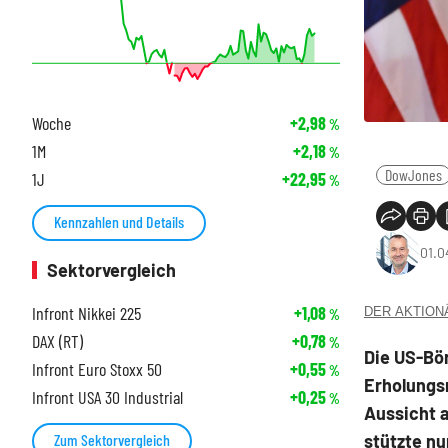
Woche
+2,98
%
1M
+2,18
%
DowJones
1J
+22,95
%
Kennzahlen und Details
01.0
Sektorvergleich
Infront Nikkei 225
+1,08
DER AKTIONÄR
%
DAX (RT)
+0,78
%
Die US-Bö
Infront Euro Stoxx 50
+0,55
%
Erholungsr
Infront USA 30 Industrial
+0,25
%
Aussicht a
stützte nu
Zum Sektorvergleich