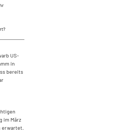
hr
rt?
warb US-
ramm in
ss bereits
ar
chtigen
g im März
s erwartet.