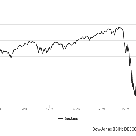
9
Jul '19
Sep '19
Nov '19
Jan '20
Mär '20
DowJones
DowJones
(ISIN: DE0