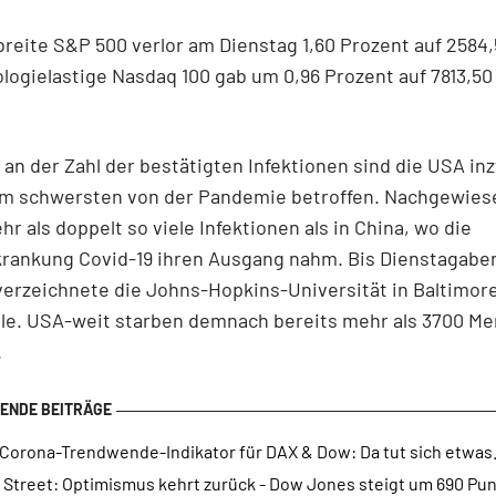
reite S&P 500 verlor am Dienstag 1,60 Prozent auf 2584
logielastige Nasdaq 100 gab um 0,96 Prozent auf 7813,5
n der Zahl der bestätigten Infektionen sind die USA in
am schwersten von der Pandemie betroffen. Nachgewie
hr als doppelt so viele Infektionen als in China, wo die
rankung Covid-19 ihren Ausgang nahm. Bis Dienstagabe
 verzeichnete die Johns-Hopkins-Universität in Baltimor
lle. USA-weit starben demnach bereits mehr als 3700 M
.
 Corona-Trendwende-Indikator für DAX & Dow: Da tut sich etwas.
l Street: Optimismus kehrt zurück - Dow Jones steigt um 690 Pu