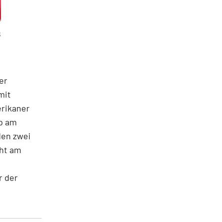
k
er
mit
erikaner
mp am
den zwei
cht am
r der