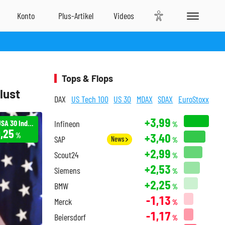
Tops & Flops
lust
DAX
US Tech 100
US 30
MDAX
SDAX
EuroStoxx
+3,99
Infront USA 30 Industrial
Infineon
%
,25
+3,40
%
SAP
News
%
+2,99
Scout24
%
+2,53
Siemens
%
+2,25
BMW
%
-1,13
Merck
%
-1,17
Beiersdorf
%