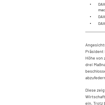
DAX 
mac
DAX 
DAX
Angesicht
Präsident 
Höhe von z
drei Maßna
beschloss
abzufeder
Diese zeig
Wirtschaf
ein. Trotz