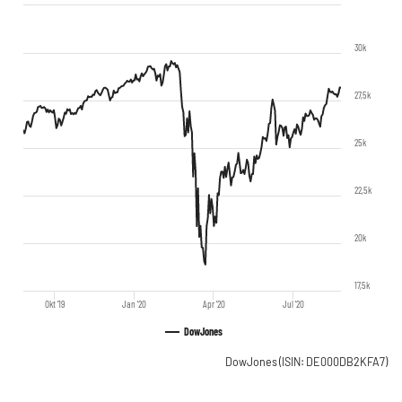
30k
27,5k
25k
22,5k
20k
17,5k
Okt '19
Jan '20
Apr '20
Jul '20
DowJones
DowJones
(ISIN: DE000DB2KFA7)