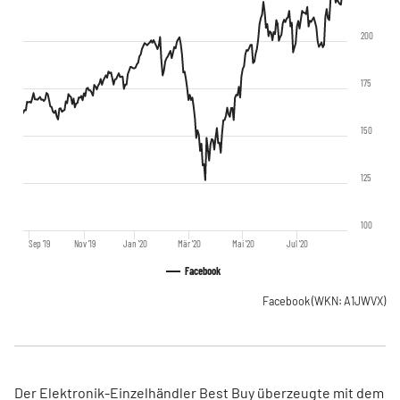
200
175
150
125
100
Sep '19
Nov '19
Jan '20
Mär '20
Mai '20
Jul '20
Facebook
Facebook
(WKN: A1JWVX)
Der Elektronik-Einzelhändler Best Buy überzeugte mit dem