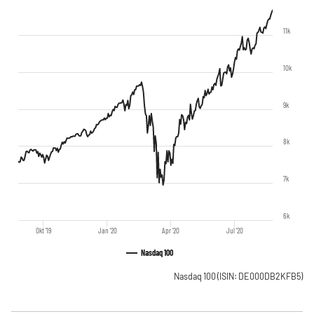
11k
10k
9k
8k
7k
6k
Okt '19
Jan '20
Apr '20
Jul '20
Nasdaq 100
Nasdaq 100
(ISIN: DE000DB2KFB5)