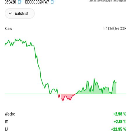
969420
DE000DB2KFA7
Börse:
Infront Index Indications
Watchlist
Kurs
54.056,54
XXP
Woche
+2,98
%
1M
+2,18
%
1J
+22,95
%