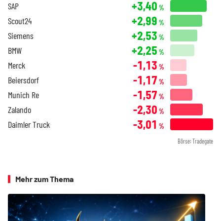
+3,40
SAP
%
+2,99
Scout24
%
+2,53
Siemens
%
+2,25
BMW
%
-1,13
Merck
%
-1,17
Beiersdorf
%
-1,57
Munich Re
%
-2,30
Zalando
%
-3,01
Daimler Truck
%
Börse: Tradegate
Mehr zum Thema