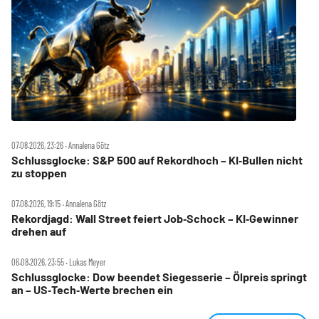
07.08.2026, 23:26 ‧ Annalena Götz
Schlussglocke: S&P 500 auf Rekordhoch – KI‑Bullen nicht
zu stoppen
07.08.2026, 19:15 ‧ Annalena Götz
Rekordjagd: Wall Street feiert Job‑Schock – KI‑Gewinner
drehen auf
06.08.2026, 23:55 ‧ Lukas Meyer
Schlussglocke: Dow beendet Siegesserie – Ölpreis springt
an – US‑Tech‑Werte brechen ein