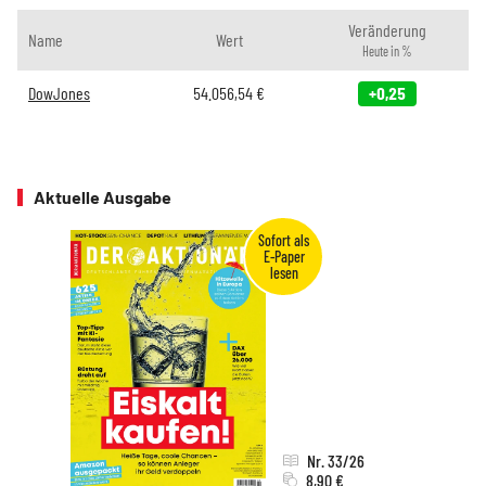
Veränderung
Name
Wert
Heute in %
DowJones
54.056,54
€
+0,25
Aktuelle Ausgabe
Nr. 33/26
8,90 €