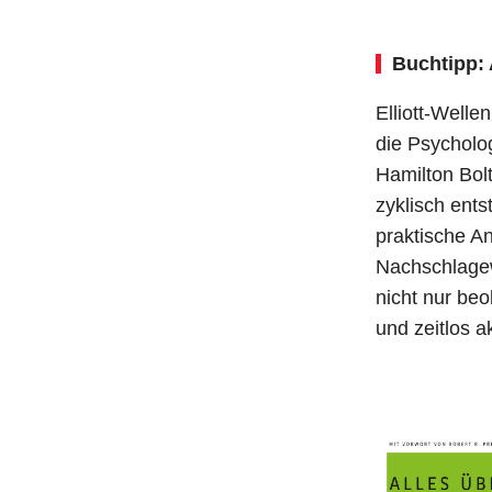
Buchtipp: 
Elliott-Welle
die Psycholog
Hamilton Bol
zyklisch ents
praktische A
Nachschlagew
nicht nur beo
und zeitlos ak