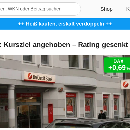
++ Heiß kaufen, eiskalt verdoppeln ++
t: Kursziel angehoben – Rating gesenkt
DAX
+0,69
%