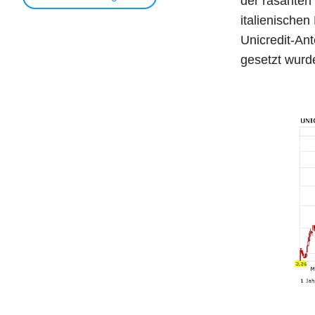
der rasanten
italienischen
Unicredit-An
gesetzt wurde