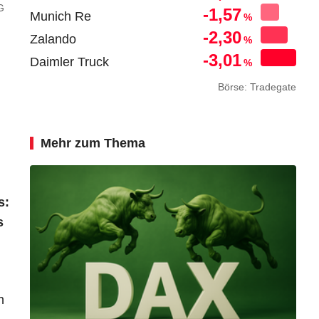
G
-1,57
Munich Re
%
-2,30
Zalando
%
-3,01
Daimler Truck
%
Börse: Tradegate
Mehr zum Thema
s:
s
h