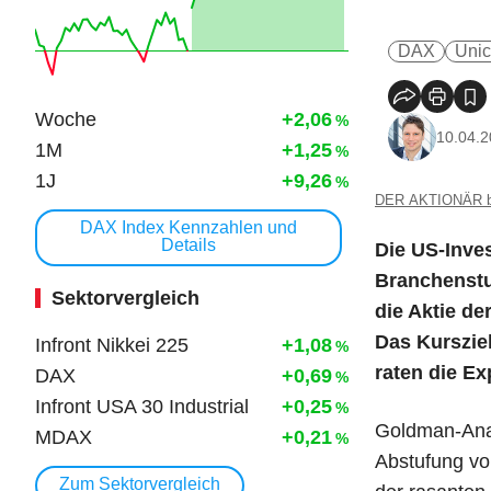
DAX
Unic
Woche
+2,06
%
10.04.2
1M
+1,25
%
1J
+9,26
%
DER AKTIONÄR be
DAX Index Kennzahlen und
Details
Die US-Inve
Branchenstu
Sektorvergleich
die Aktie d
Das Kurszie
Infront Nikkei 225
+1,08
%
raten die E
DAX
+0,69
%
Infront USA 30 Industrial
+0,25
%
Goldman-Anal
MDAX
+0,21
%
Abstufung vo
Zum Sektorvergleich