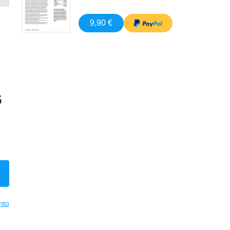
9,90 €
5
nto