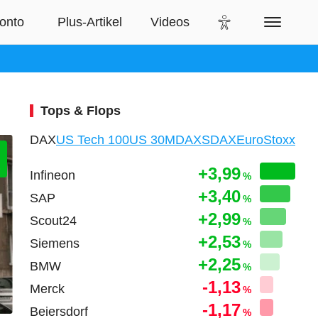
Tops & Flops
DAX
US Tech 100
US 30
MDAX
SDAX
EuroStoxx
+3,99
Infineon
%
+3,40
SAP
%
+2,99
Scout24
%
+2,53
Siemens
%
+2,25
BMW
%
-1,13
Merck
%
-1,17
Beiersdorf
%