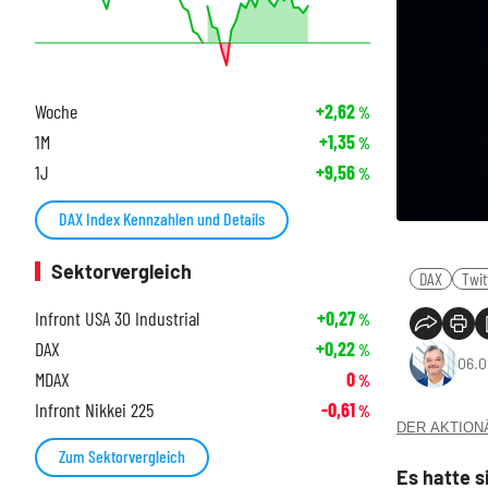
Woche
+2,62
%
1M
+1,35
%
1J
+9,56
%
DAX Index Kennzahlen und Details
Sektorvergleich
DAX
Twit
Infront USA 30 Industrial
+0,27
%
DAX
+0,22
%
06.0
MDAX
0
%
Infront Nikkei 225
-0,61
%
DER AKTIONÄR
Zum Sektorvergleich
Es hatte s