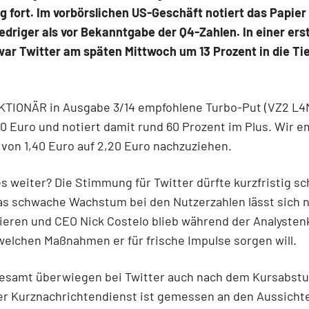
 fort. Im vorbörslichen US-Geschäft notiert das Papier
edriger als vor Bekanntgabe der Q4-Zahlen. In einer ers
ar Twitter am späten Mittwoch um 13 Prozent in die Ti
KTIONÄR in Ausgabe 3/14 empfohlene Turbo-Put (VZ2 L4
00 Euro und notiert damit rund 60 Prozent im Plus. Wir 
von 1,40 Euro auf 2,20 Euro nachzuziehen.
s weiter? Die Stimmung für Twitter dürfte kurzfristig sc
as schwache Wachstum bei den Nutzerzahlen lässt sich n
ieren und CEO Nick Costelo blieb während der Analysten
welchen Maßnahmen er für frische Impulse sorgen will.
esamt überwiegen bei Twitter auch nach dem Kursabstu
er Kurznachrichtendienst ist gemessen an den Aussichte