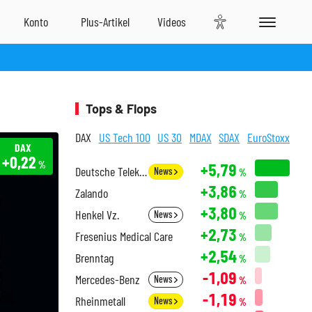
Tops & Flops
DAX
US Tech 100
US 30
MDAX
SDAX
EuroStoxx
DAX
+0,22
%
+5,79
Deutsche Telekom
News
%
+3,86
Zalando
%
+3,80
Henkel Vz.
News
%
+2,73
Fresenius Medical Care
%
+2,54
Brenntag
%
-1,09
Mercedes-Benz
News
%
-1,19
Rheinmetall
News
%