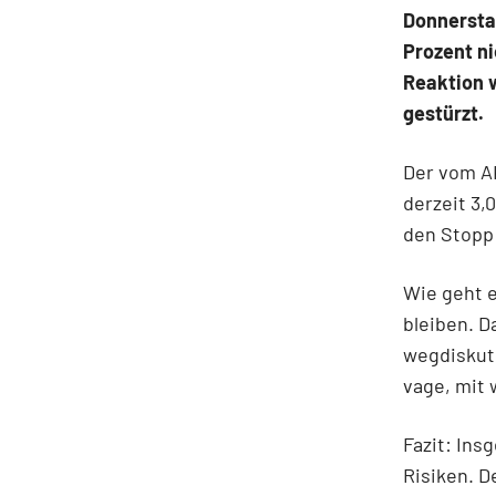
Donnerstag
Prozent ni
Reaktion w
gestürzt.
Der vom A
derzeit 3,
den Stopp 
Wie geht e
bleiben. D
wegdiskut
vage, mit 
Fazit:
Insg
Risiken. D