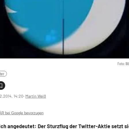
Foto: B
ter
2.2014, 14:20
‧
Martin Weiß
 bei Google bevorzugen
ich angedeutet: Der Sturzflug der Twitter-Aktie setzt s