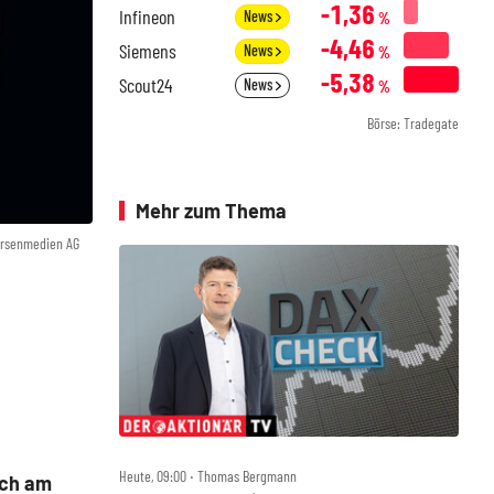
-1,36
Infineon
News
%
-4,46
Siemens
News
%
-5,38
Scout24
News
%
Börse: Tradegate
Mehr zum Thema
örsenmedien AG
Heute, 09:00 ‧ Thomas Bergmann
ich am