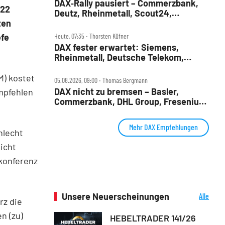
DAX‑Rally pausiert – Commerzbank,
 22
Deutz, Rheinmetall, Scout24,
Siemens, SUSS, United Internet im
ten
Check
Heute, 07:35 ‧ Thorsten Küfner
efe
DAX fester erwartet: Siemens,
Rheinmetall, Deutsche Telekom,
Merck und Commerzbank im Fokus
M) kostet
05.08.2026, 09:00 ‧ Thomas Bergmann
DAX nicht zu bremsen – Basler,
empfehlen
Commerzbank, DHL Group, Fresenius,
Infineon, Vonovia im Check
Mehr DAX Empfehlungen
hlecht
icht
konferenz
Unsere Neuerscheinungen
Alle
rz die
Neuerscheinungen
n (zu)
HEBELTRADER 141/26