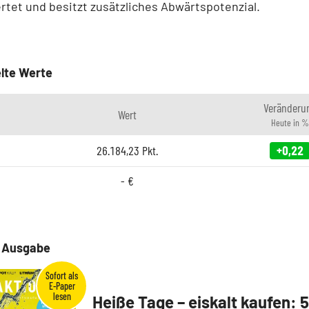
tet und besitzt zusätzliches Abwärtspotenzial.
lte Werte
Veränderu
Wert
Heute in %
26.184,23
Pkt.
+0,22
-
€
e Ausgabe
Heiße Tage – eiskalt kaufen: 