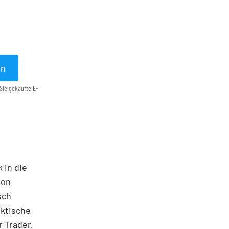
en
Sie gekaufte E-
 in die
ton
sch
aktische
 Trader,