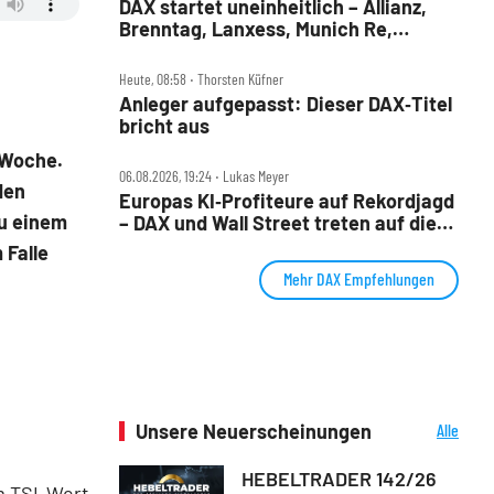
DAX startet uneinheitlich – Allianz,
Brenntag, Lanxess, Munich Re,
Porsche SE, SUSS MicroTec im Check
Heute, 08:58 ‧ Thorsten Küfner
Anleger aufgepasst: Dieser DAX‑Titel
bricht aus
 Woche.
06.08.2026, 19:24 ‧ Lukas Meyer
den
Europas KI‑Profiteure auf Rekordjagd
zu einem
– DAX und Wall Street treten auf die
Bremse
 Falle
Mehr DAX Empfehlungen
Unsere Neuerscheinungen
Alle
Neuerscheinungen
HEBELTRADER 142/26
m TSI-Wert