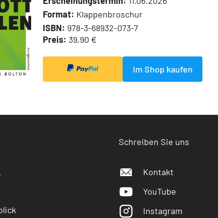
Erscheinungstermin:
11.06.2026
Format:
Klappenbroschur
ISBN:
978-3-68932-073-7
Preis:
39,90 €
Im Shop kaufen
Schreiben Sie uns
Kontakt
r
YouTube
lick
Instagram