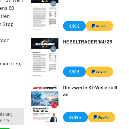
ens 60
ktien
n Stop
9,90 €
rden
HEBELTRADER 141/26
 möchten,
9,90 €
Die zweite KI-Welle rollt
an
nderung
99,99 €
e in %