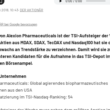
0.2018, 10:43
‧
DER AKTIONÄR
 bei Google bevorzugen
von Alexion Pharmaceuticals ist der TSI-Aufsteiger der
 Aktien aus MDAX, SDAX, TecDAX und Nasdaq100 hat sie 
uwachs an Trendstärke zu verzeichnen. Damit wird sie 
teren Kandidaten für die Aufnahme in das TSI-Depot im
nen Börsenampel.
 Unternehmen
harmaceuticals: Global agierendes biopharmazeutisches
men aus den USA
latzierung im TSI-Nasdaq-Ranking: 54
ufsteiger der Woche muss neben dem größten Anstieg i