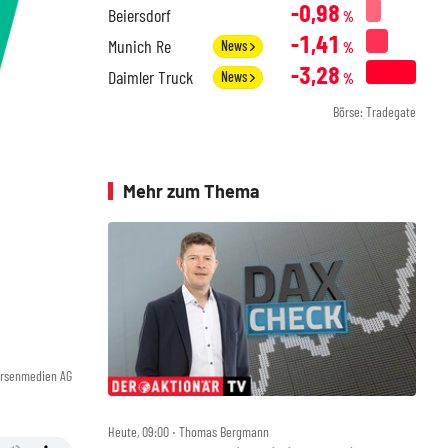
-0,98
Beiersdorf
%
-1,41
Munich Re
News
%
-3,28
Daimler Truck
News
%
Börse: Tradegate
Mehr zum Thema
örsenmedien AG
Heute, 09:00 ‧ Thomas Bergmann