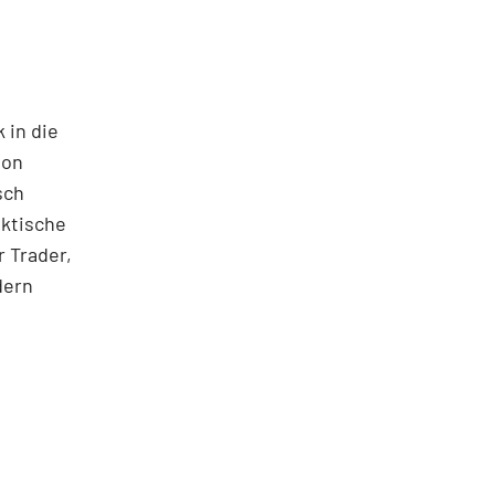
 in die
ton
sch
aktische
 Trader,
dern