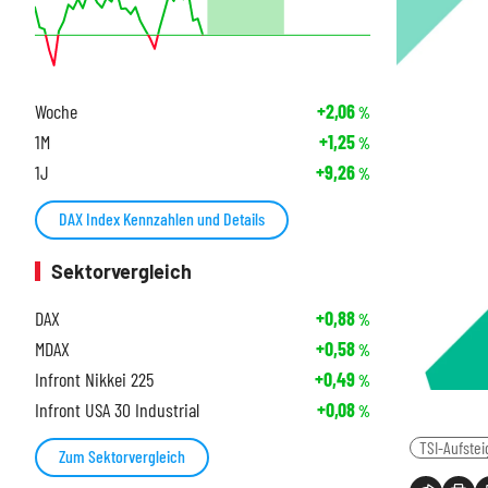
Woche
+2,06
%
1M
+1,25
%
1J
+9,26
%
DAX Index Kennzahlen und Details
Sektorvergleich
DAX
+0,88
%
MDAX
+0,58
%
Infront Nikkei 225
+0,49
%
Infront USA 30 Industrial
+0,08
%
TSI-Aufstei
Zum Sektorvergleich