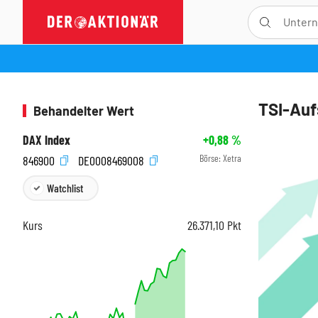
TSI-Auf
Behandelter Wert
DAX Index
+0,88
%
Börse:
Xetra
846900
DE0008469008
Watchlist
Kurs
26.371,10
Pkt