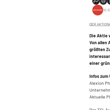
10.1
DER AKTIONÄR
Die Aktie 
Von allen
größten Z
interessan
einer grü
Infos zum
Alexion P
Unterneh
Aktuelle P
Der TSI-A