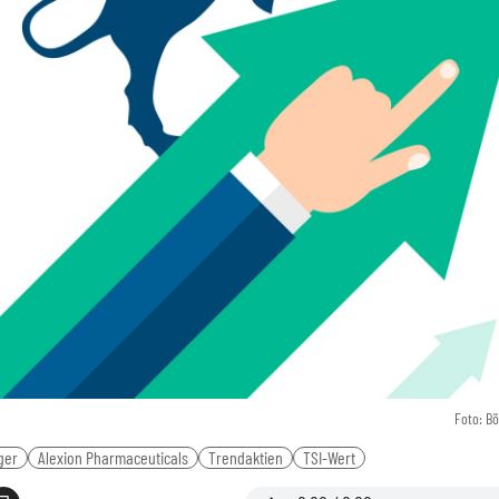
Foto: B
ger
Alexion Pharmaceuticals
Trendaktien
TSI-Wert