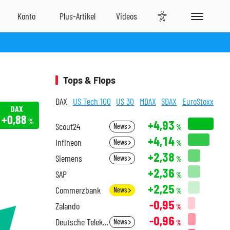
Tops & Flops
DAX
US Tech 100
US 30
MDAX
SDAX
EuroStoxx
DAX
+0,88
%
+4,93
Scout24
News
%
+4,14
Infineon
News
%
+2,38
Siemens
News
%
+2,36
SAP
%
+2,25
Commerzbank
News
%
-0,95
Zalando
%
-0,96
Deutsche Telekom
News
%