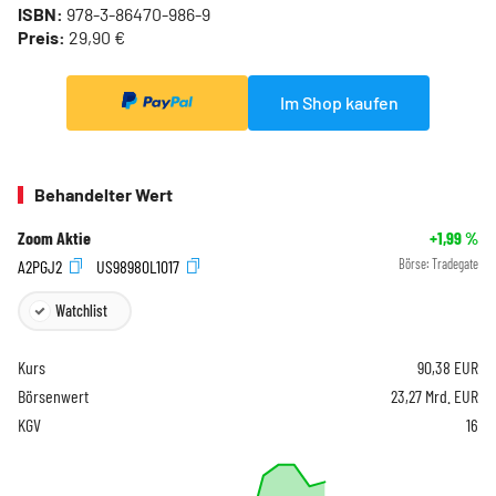
ISBN:
978-3-86470-986-9
Preis:
29,90 €
Im Shop kaufen
Behandelter Wert
Zoom Aktie
+1,99
%
A2PGJ2
US98980L1017
Börse:
Tradegate
Watchlist
Kurs
90,38
EUR
Börsenwert
23,27 Mrd. EUR
KGV
16