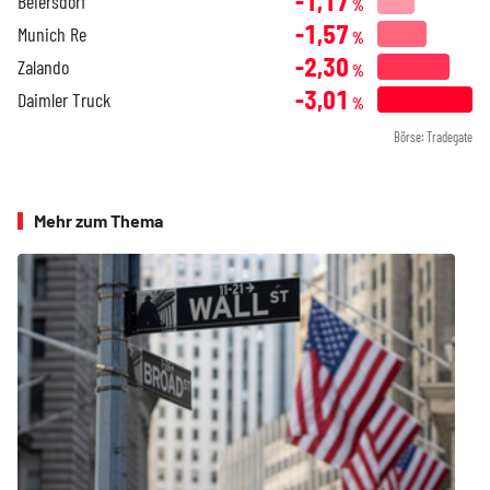
-1,17
Beiersdorf
%
-1,57
Munich Re
%
-2,30
Zalando
%
-3,01
Daimler Truck
%
Börse: Tradegate
Mehr zum Thema