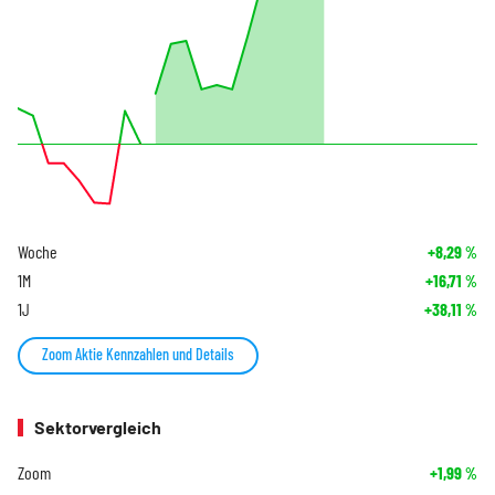
Woche
+8,29
%
1M
+16,71
%
1J
+38,11
%
Zoom Aktie Kennzahlen und Details
Sektorvergleich
Zoom
+1,99
%