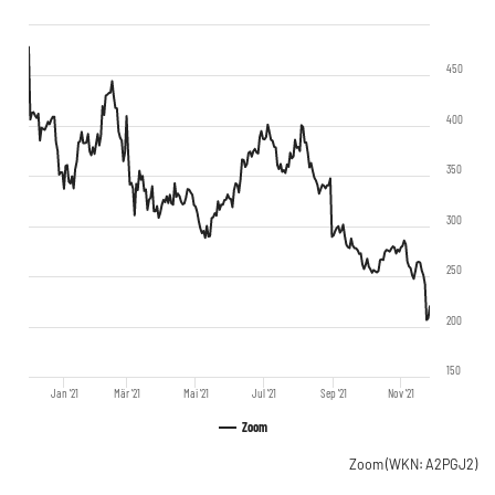
450
400
350
300
250
200
150
Jan '21
Mär '21
Mai '21
Jul '21
Sep '21
Nov '21
Zoom
Zoom
(WKN: A2PGJ2)