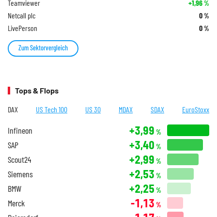
Teamviewer
+1,96
%
Netcall plc
0
%
LivePerson
0
%
Zum Sektorvergleich
Tops & Flops
DAX
US Tech 100
US 30
MDAX
SDAX
EuroStoxx
+3,99
Infineon
%
+3,40
SAP
%
+2,99
Scout24
%
+2,53
Siemens
%
+2,25
BMW
%
-1,13
Merck
%