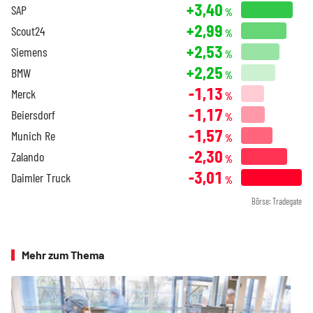
+3,40
SAP
%
+2,99
Scout24
%
+2,53
Siemens
%
+2,25
BMW
%
-1,13
Merck
%
-1,17
Beiersdorf
%
-1,57
Munich Re
%
-2,30
Zalando
%
-3,01
Daimler Truck
%
Börse: Tradegate
Mehr zum Thema