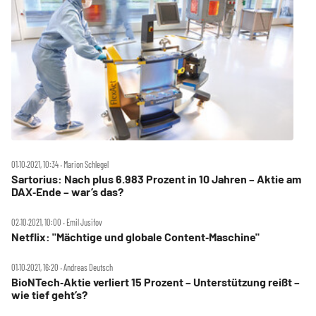
01.10.2021, 10:34 ‧ Marion Schlegel
Sartorius: Nach plus 6.983 Prozent in 10 Jahren – Aktie am
DAX‑Ende – war’s das?
02.10.2021, 10:00 ‧ Emil Jusifov
Netflix: "Mächtige und globale Content‑Maschine"
01.10.2021, 16:20 ‧ Andreas Deutsch
BioNTech‑Aktie verliert 15 Prozent – Unterstützung reißt –
wie tief geht’s?