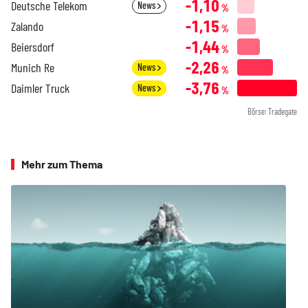
-1,10
Deutsche Telekom
News
%
-1,15
Zalando
%
-1,44
Beiersdorf
%
-2,26
Munich Re
News
%
-3,76
Daimler Truck
News
%
Börse: Tradegate
Mehr zum Thema