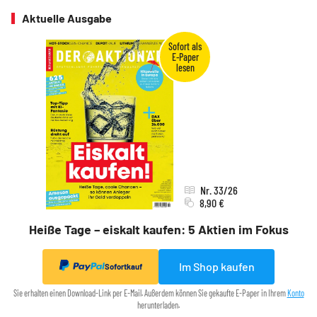
Aktuelle Ausgabe
Nr. 33/26
8,90 €
Heiße Tage – eiskalt kaufen: 5 Aktien im Fokus
Im Shop kaufen
Sofortkauf
Sie erhalten einen Download-Link per E-Mail. Außerdem können Sie gekaufte E-Paper in Ihrem
Konto
herunterladen.