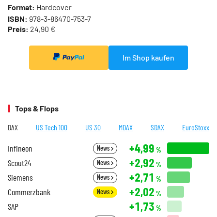
Format:
Hardcover
ISBN:
978-3-86470-753-7
Preis:
24,90 €
Im Shop kaufen
Tops & Flops
DAX
US Tech 100
US 30
MDAX
SDAX
EuroStoxx
+4,99
Infineon
News
%
+2,92
Scout24
News
%
+2,71
Siemens
News
%
+2,02
Commerzbank
News
%
+1,73
SAP
%