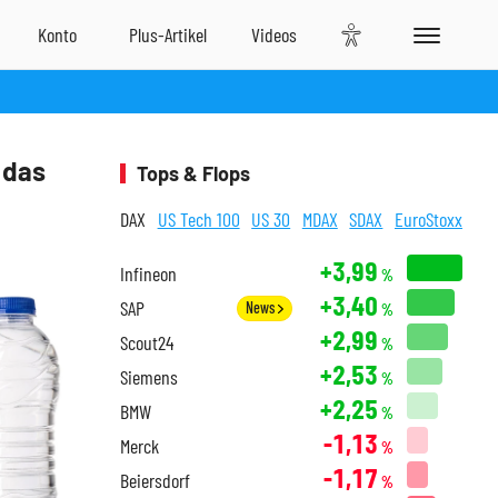
 das
Tops & Flops
DAX
US Tech 100
US 30
MDAX
SDAX
EuroStoxx
+3,99
Infineon
%
+3,40
SAP
News
%
+2,99
Scout24
%
+2,53
Siemens
%
+2,25
BMW
%
-1,13
Merck
%
-1,17
Beiersdorf
%