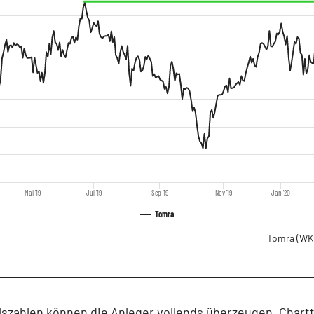
Mai '19
Jul '19
Sep '19
Nov '19
Jan '20
Tomra
Tomra
(WK
lszahlen können die Anleger vollends überzeugen. Chart