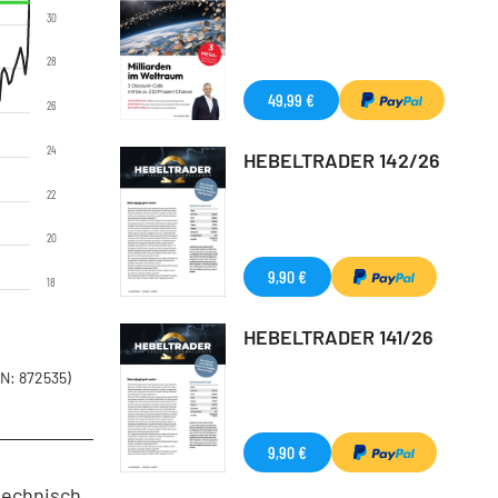
30
28
49,99 €
26
24
HEBELTRADER 142/26
22
20
9,90 €
18
HEBELTRADER 141/26
N: 872535)
9,90 €
technisch