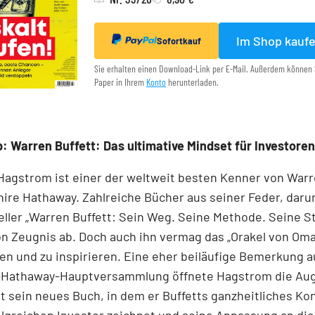
Im Shop kauf
Sofortkauf
Sie erhalten einen Download-Link per E-Mail. Außerdem können 
Paper in Ihrem
Konto
herunterladen.
: Warren Buffett: Das ultimative Mindset für Investoren
Hagstrom ist einer der weltweit besten Kenner von Warr
ire Hathaway. Zahlreiche Bücher aus seiner Feder, daru
ller „Warren Buffett: Sein Weg. Seine Methode. Seine St
n Zeugnis ab. Doch auch ihn vermag das „Orakel von Om
fen und zu inspirieren. Eine eher beiläufige Bemerkung a
-Hathaway-Hauptversammlung öffnete Hagstrom die Aug
st sein neues Buch, ­in dem er Buffetts ganzheitliches Ko