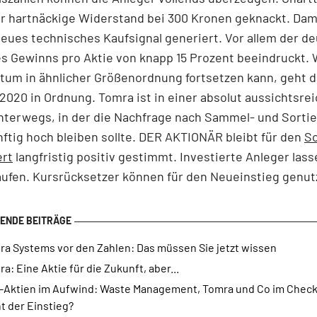
der hartnäckige Widerstand bei 300 Kronen geknackt. Dami
neues technisches Kaufsignal generiert. Vor allem der de
s Gewinns pro Aktie von knapp 15 Prozent beeindruckt.
tum in ähnlicher Größenordnung fortsetzen kann, geht 
 2020 in Ordnung. Tomra ist in einer absolut aussichtsre
nterwegs, in der die Nachfrage nach Sammel- und Sorti
ftig hoch bleiben sollte. DER AKTIONÄR bleibt für den
Sc
ert
langfristig positiv gestimmt. Investierte Anleger lass
aufen. Kursrücksetzer können für den Neueinstieg genut
ra Systems vor den Zahlen: Das müssen Sie jetzt wissen
a: Eine Aktie für die Zukunft, aber...
l-Aktien im Aufwind: Waste Management, Tomra und Co im Check
t der Einstieg?