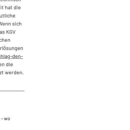
t hat die
utliche
 Wenn sich
das KGV
ichen
erlösungen
hlag-den-
en die
zt werden.
 – wo