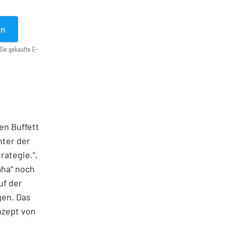
en
Sie gekaufte E-
en Buffett
nter der
rategie.“,
aha“ noch
uf der
en. Das
nzept von