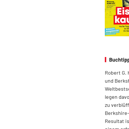
Buchtipp
Robert G. 
und Berksh
Weltbestse
legen davo
zu verblüf
Berkshire
Resultat i