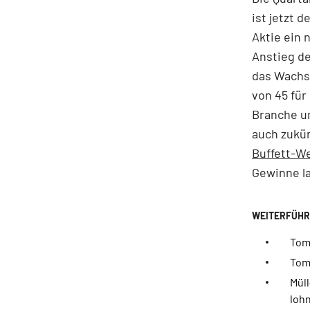
ist jetzt 
Aktie ein 
Anstieg de
das Wachs
von 45 für
Branche u
auch zukün
Buffett-W
Gewinne l
Tom
Tomr
Mül
lohn