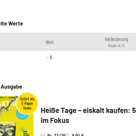
lte Werte
Veränderung
Wert
Heute in %
-
€
e Ausgabe
Heiße Tage – eiskalt kaufen: 
im Fokus
Nr. 33/26
8,90 €