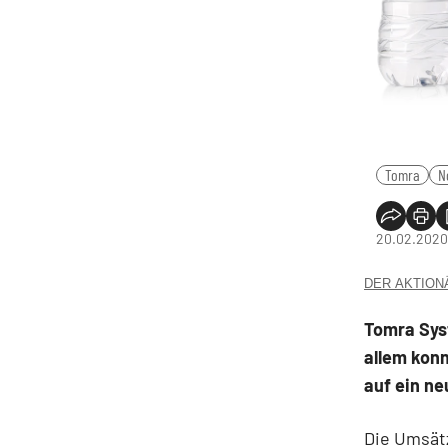
Tomra
N
20.02.2020
DER AKTIONÄR
Tomra Syst
allem konn
auf ein n
Die Umsätz