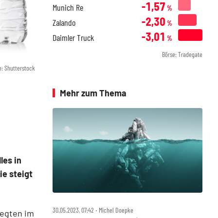
-1,57
Munich Re
%
-2,30
Zalando
%
-3,01
Daimler Truck
%
Börse: Tradegate
o: Shutterstock
Mehr zum Thema
les in
ie steigt
30.05.2023, 07:42 ‧ Michel Doepke
legten im