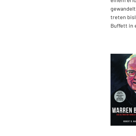
einem erfo
gewandelte
treten bis
Buffett in