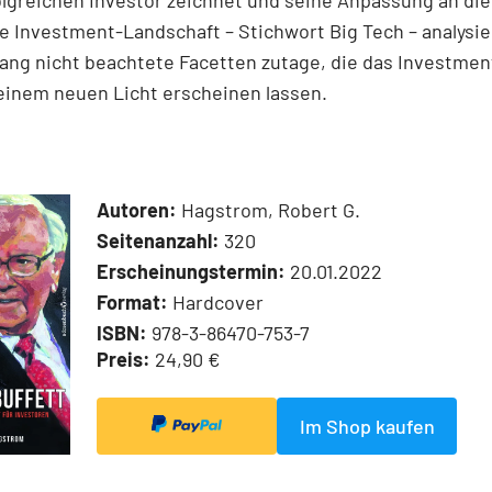
lgreichen Investor zeichnet und seine Anpassung an die
 Investment-Landschaft – Stichwort Big Tech – analysie
lang nicht beachtete Facetten zutage, die das Investme
 einem neuen Licht erscheinen lassen.
Autoren:
Hagstrom, Robert G.
Seitenanzahl:
320
Erscheinungstermin:
20.01.2022
Format:
Hardcover
ISBN:
978-3-86470-753-7
Preis:
24,90 €
Im Shop kaufen