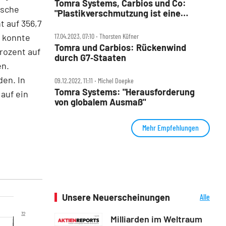
Tomra Systems, Carbios und Co:
ische
"Plastikverschmutzung ist eine
t auf 356,7
tickende Zeitbombe"
n konnte
17.04.2023, 07:10 ‧ Thorsten Küfner
Tomra und Carbios: Rückenwind
rozent auf
durch G7‑Staaten
en.
en. In
09.12.2022, 11:11 ‧ Michel Doepke
Tomra Systems: "Herausforderung
auf ein
von globalem Ausmaß"
Mehr Empfehlungen
Unsere Neuerscheinungen
Alle
Neuerscheinungen
32
Milliarden im Weltraum