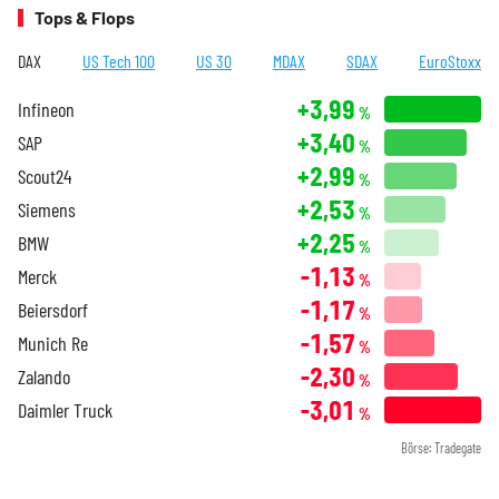
Tops & Flops
DAX
US Tech 100
US 30
MDAX
SDAX
EuroStoxx
+3,99
Infineon
%
+3,40
SAP
%
+2,99
Scout24
%
+2,53
Siemens
%
+2,25
BMW
%
-1,13
Merck
%
-1,17
Beiersdorf
%
-1,57
Munich Re
%
-2,30
Zalando
%
-3,01
Daimler Truck
%
Börse: Tradegate