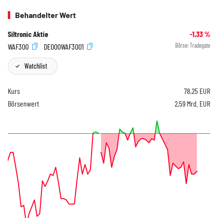
Behandelter Wert
Siltronic Aktie
-1,33
%
WAF300
DE000WAF3001
Börse:
Tradegate
Watchlist
Kurs
78,25
EUR
Börsenwert
2,59 Mrd. EUR