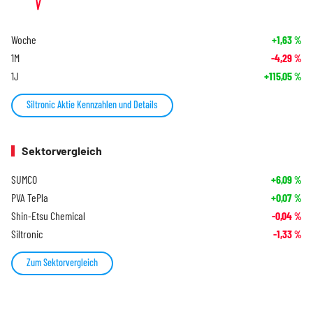
Woche
+1,63
%
1M
-4,29
%
1J
+115,05
%
Siltronic Aktie Kennzahlen und Details
Sektorvergleich
SUMCO
+6,09
%
PVA TePla
+0,07
%
Shin-Etsu Chemical
-0,04
%
Siltronic
-1,33
%
Zum Sektorvergleich