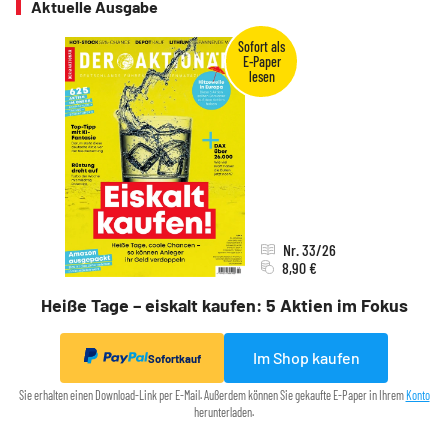
Aktuelle Ausgabe
Nr. 33/26
8,90 €
Heiße Tage – eiskalt kaufen: 5 Aktien im Fokus
Im Shop kaufen
Sofortkauf
Sie erhalten einen Download-Link per E-Mail. Außerdem können Sie gekaufte E-Paper in Ihrem
Konto
herunterladen.