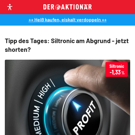
++ Heiß kaufen, eiskalt verdoppeln ++
Tipp des Tages: Siltronic am Abgrund - jetzt
shorten?
Siltronic
-1,33
%