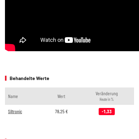
Behandelte Werte
Veränderung
Name
Wert
Heute in %
Siltronic
78,25
€
-1,33