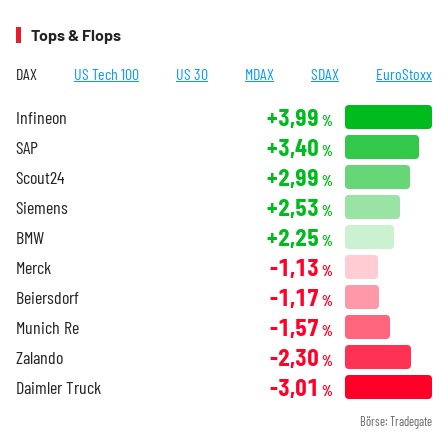
Tops & Flops
DAX
US Tech 100
US 30
MDAX
SDAX
EuroStoxx
+3,99
Infineon
%
+3,40
SAP
%
+2,99
Scout24
%
+2,53
Siemens
%
+2,25
BMW
%
-1,13
Merck
%
-1,17
Beiersdorf
%
-1,57
Munich Re
%
-2,30
Zalando
%
-3,01
Daimler Truck
%
Börse: Tradegate