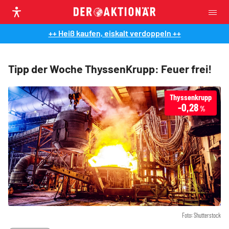
++ Heiß kaufen, eiskalt verdoppeln ++
Tipp der Woche ThyssenKrupp: Feuer frei!
Thyssenkrupp
-0,28
%
Foto: Shutterstock