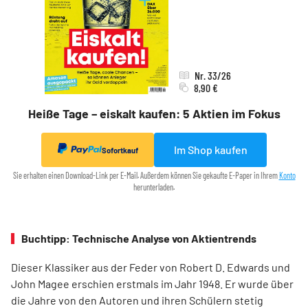
Nr. 33/26
8,90 €
Heiße Tage – eiskalt kaufen: 5 Aktien im Fokus
Im Shop kaufen
Sofortkauf
Sie erhalten einen Download-Link per E-Mail. Außerdem können Sie gekaufte E-Paper in Ihrem
Konto
herunterladen.
Buchtipp: Technische Analyse von Aktientrends
Dieser Klassiker aus der Feder von Robert D. Edwards und
John Magee erschien erstmals im Jahr 1948. Er wurde über
die Jahre von den Autoren und ihren Schülern stetig