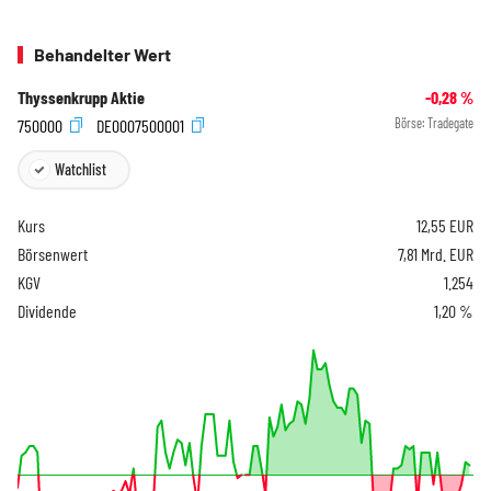
Behandelter Wert
Thyssenkrupp Aktie
-0,28
%
750000
DE0007500001
Börse:
Tradegate
Watchlist
Kurs
12,55
EUR
Börsenwert
7,81 Mrd. EUR
KGV
1.254
Dividende
1,20 %