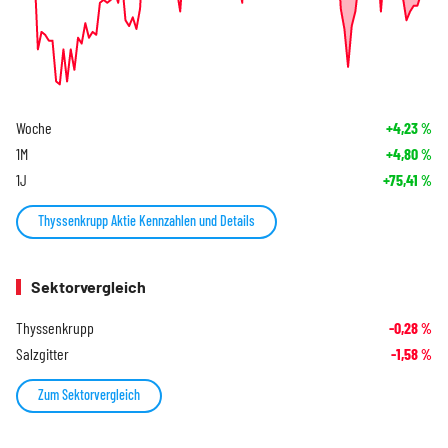
Woche
+4,23
%
1M
+4,80
%
1J
+75,41
%
Thyssenkrupp Aktie Kennzahlen und Details
Sektorvergleich
Thyssenkrupp
-0,28
%
Salzgitter
-1,58
%
Zum Sektorvergleich